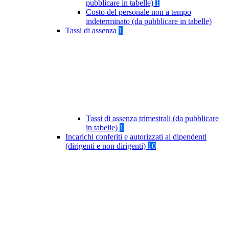
pubblicare in tabelle)
1
Costo del personale non a tempo
indeterminato (da pubblicare in tabelle)
Tassi di assenza
1
Tassi di assenza trimestrali (da pubblicare
in tabelle)
1
Incarichi conferiti e autorizzati ai dipendenti
(dirigenti e non dirigenti)
10