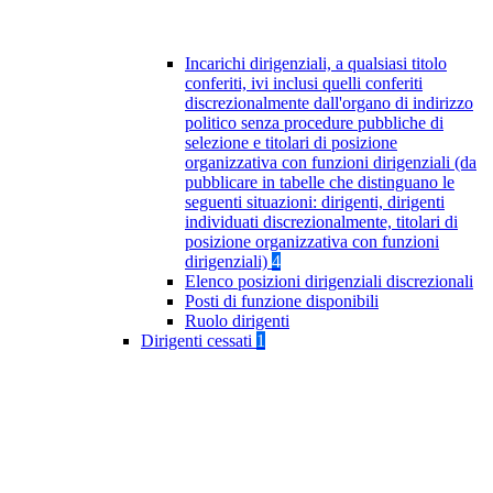
Incarichi dirigenziali, a qualsiasi titolo
conferiti, ivi inclusi quelli conferiti
discrezionalmente dall'organo di indirizzo
politico senza procedure pubbliche di
selezione e titolari di posizione
organizzativa con funzioni dirigenziali (da
pubblicare in tabelle che distinguano le
seguenti situazioni: dirigenti, dirigenti
individuati discrezionalmente, titolari di
posizione organizzativa con funzioni
dirigenziali)
4
Elenco posizioni dirigenziali discrezionali
Posti di funzione disponibili
Ruolo dirigenti
Dirigenti cessati
1