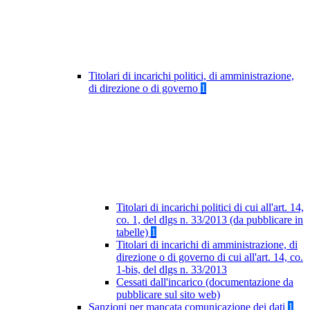
Titolari di incarichi politici, di amministrazione,
di direzione o di governo
1
Titolari di incarichi politici di cui all'art. 14,
co. 1, del dlgs n. 33/2013 (da pubblicare in
tabelle)
1
Titolari di incarichi di amministrazione, di
direzione o di governo di cui all'art. 14, co.
1-bis, del dlgs n. 33/2013
Cessati dall'incarico (documentazione da
pubblicare sul sito web)
Sanzioni per mancata comunicazione dei dati
1