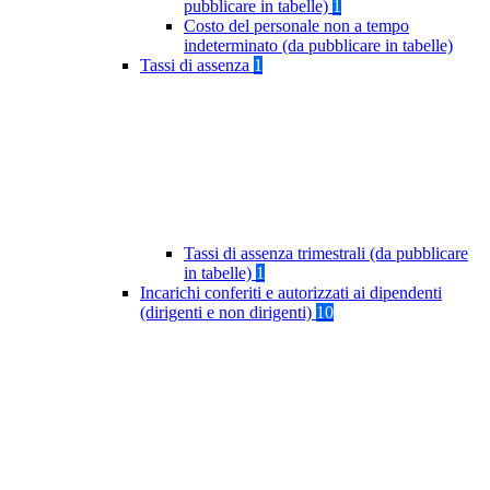
pubblicare in tabelle)
1
Costo del personale non a tempo
indeterminato (da pubblicare in tabelle)
Tassi di assenza
1
Tassi di assenza trimestrali (da pubblicare
in tabelle)
1
Incarichi conferiti e autorizzati ai dipendenti
(dirigenti e non dirigenti)
10