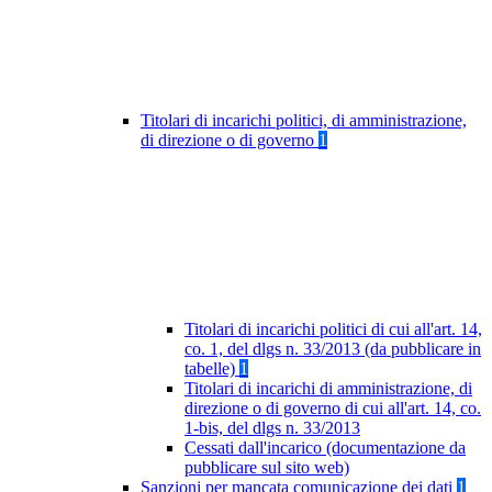
Titolari di incarichi politici, di amministrazione,
di direzione o di governo
1
Titolari di incarichi politici di cui all'art. 14,
co. 1, del dlgs n. 33/2013 (da pubblicare in
tabelle)
1
Titolari di incarichi di amministrazione, di
direzione o di governo di cui all'art. 14, co.
1-bis, del dlgs n. 33/2013
Cessati dall'incarico (documentazione da
pubblicare sul sito web)
Sanzioni per mancata comunicazione dei dati
1