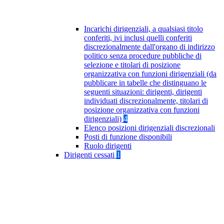
Incarichi dirigenziali, a qualsiasi titolo
conferiti, ivi inclusi quelli conferiti
discrezionalmente dall'organo di indirizzo
politico senza procedure pubbliche di
selezione e titolari di posizione
organizzativa con funzioni dirigenziali (da
pubblicare in tabelle che distinguano le
seguenti situazioni: dirigenti, dirigenti
individuati discrezionalmente, titolari di
posizione organizzativa con funzioni
dirigenziali)
4
Elenco posizioni dirigenziali discrezionali
Posti di funzione disponibili
Ruolo dirigenti
Dirigenti cessati
1