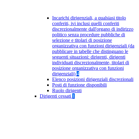
Incarichi dirigenziali, a qualsiasi titolo
conferiti, ivi inclusi quelli conferiti
discrezionalmente dall'organo di indirizzo
politico senza procedure pubbliche di
selezione e titolari di posizione
organizzativa con funzioni dirigenziali (da
pubblicare in tabelle che distinguano le
seguenti situazioni: dirigenti, dirigenti
individuati discrezionalmente, titolari di
posizione organizzativa con funzioni
dirigenziali)
4
Elenco posizioni dirigenziali discrezionali
Posti di funzione disponibili
Ruolo dirigenti
Dirigenti cessati
1