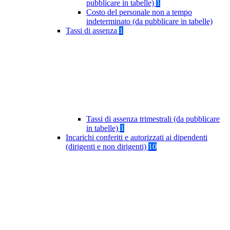
pubblicare in tabelle)
1
Costo del personale non a tempo
indeterminato (da pubblicare in tabelle)
Tassi di assenza
1
Tassi di assenza trimestrali (da pubblicare
in tabelle)
1
Incarichi conferiti e autorizzati ai dipendenti
(dirigenti e non dirigenti)
10