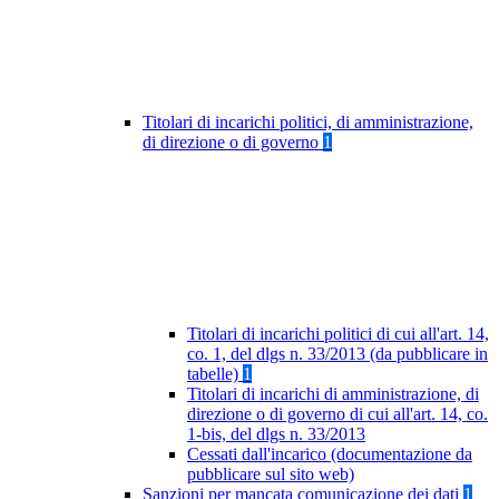
Titolari di incarichi politici, di amministrazione,
di direzione o di governo
1
Titolari di incarichi politici di cui all'art. 14,
co. 1, del dlgs n. 33/2013 (da pubblicare in
tabelle)
1
Titolari di incarichi di amministrazione, di
direzione o di governo di cui all'art. 14, co.
1-bis, del dlgs n. 33/2013
Cessati dall'incarico (documentazione da
pubblicare sul sito web)
Sanzioni per mancata comunicazione dei dati
1