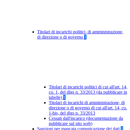
Titolari di incarichi politici, di amministrazione,
di direzione o di governo
1
Titolari di incarichi politici di cui all'art. 14,
co. 1, del dlgs n. 33/2013 (da pubblicare in
tabelle)
1
Titolari di incarichi di amministrazione, di
direzione o di governo di cui all'art. 14, co.
1-bis, del dlgs n. 33/2013
Cessati dall'incarico (documentazione da
pubblicare sul sito web)
Sanzioni per mancata comunicazione dei dati
1