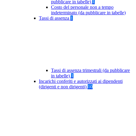
pubblicare in tabelle)
1
Costo del personale non a tempo
indeterminato (da pubblicare in tabelle)
Tassi di assenza
1
Tassi di assenza trimestrali (da pubblicare
in tabelle)
1
Incarichi conferiti e autorizzati ai dipendenti
(dirigenti e non dirigenti)
10