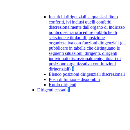
Incarichi dirigenziali, a qualsiasi titolo
conferiti, ivi inclusi quelli conferiti
discrezionalmente dall'organo di indirizzo
politico senza procedure pubbliche di
selezione e titolari di posizione
organizzativa con funzioni dirigenziali (da
pubblicare in tabelle che distinguano le
seguenti situazioni: dirigenti, dirigenti
individuati discrezionalmente, titolari di
posizione organizzativa con funzioni
dirigenziali)
4
Elenco posizioni dirigenziali discrezionali
Posti di funzione disponibili
Ruolo dirigenti
Dirigenti cessati
1