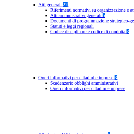
Atti generali
27
Riferimenti normativi su organizzazione e at
Atti amministrativi generali
5
Documenti di programmazione strategico-ge
Statuti e leggi regionali
Codice disciplinare e codice di condotta
3
Oneri informativi per cittadini e imprese
3
Scadenzario obblighi amministrativi
Oneri informativi per cittadini e imprese