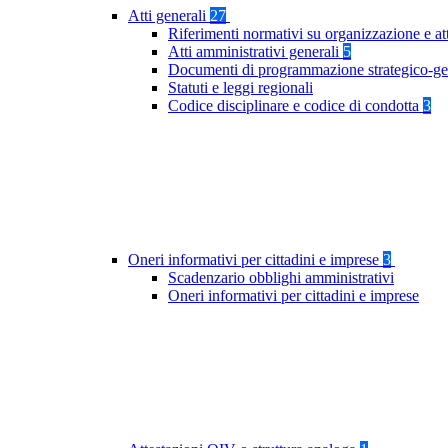
Atti generali
27
Riferimenti normativi su organizzazione e at
Atti amministrativi generali
5
Documenti di programmazione strategico-ge
Statuti e leggi regionali
Codice disciplinare e codice di condotta
3
Oneri informativi per cittadini e imprese
3
Scadenzario obblighi amministrativi
Oneri informativi per cittadini e imprese