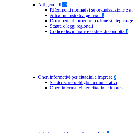
Atti generali
27
Riferimenti normativi su organizzazione e at
Atti amministrativi generali
5
Documenti di programmazione strategico-ge
Statuti e leggi regionali
Codice disciplinare e codice di condotta
3
Oneri informativi per cittadini e imprese
3
Scadenzario obblighi amministrativi
Oneri informativi per cittadini e imprese