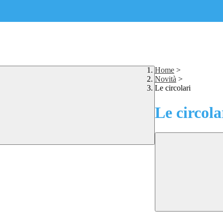
Home
>
Novità
>
Le circolari
Le circola