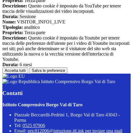
Proprieta:
Terza-parte
Descrizione:
Questo cookie è impostato da YouTube per tenere
traccia delle visualizzazioni dei video incorporati.
Durata:
Sessione
Nome:
VISITOR_INFO1_LIVE
Tipologia:
analitico
Proprieta:
Terza-parte
Descrizione:
Questo cookie è impostato da Youtube per tenere
traccia delle preferenze dell'utente per i video di Youtube incorporati
nei siti; può anche determinare se il visitatore del sito web sta
utilizzando la nuova o la vecchia versione dell'interfaccia di
Youtube.
Durata:
6 mesi
Accetta tutti
Salva le preferenze
Istituto Comprensivo Borgo Val di Taro
Contatti
Istituto Comprensivo Borgo Val di Taro
Piazzale Beccarelli-Pedrini 1, Borgo Val di Taro 43043 -
Parma
Tel:
0525 97906
Email:
pric812006@istruzione.it
Link per inviare una mail