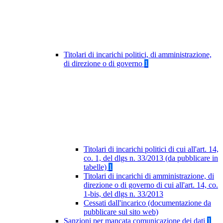
Titolari di incarichi politici, di amministrazione,
di direzione o di governo
1
Titolari di incarichi politici di cui all'art. 14,
co. 1, del dlgs n. 33/2013 (da pubblicare in
tabelle)
1
Titolari di incarichi di amministrazione, di
direzione o di governo di cui all'art. 14, co.
1-bis, del dlgs n. 33/2013
Cessati dall'incarico (documentazione da
pubblicare sul sito web)
Sanzioni per mancata comunicazione dei dati
1