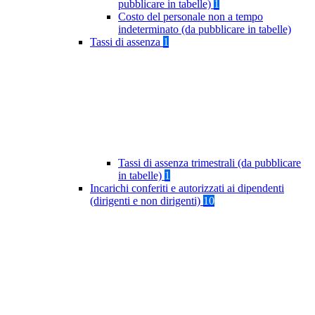
pubblicare in tabelle)
1
Costo del personale non a tempo
indeterminato (da pubblicare in tabelle)
Tassi di assenza
1
Tassi di assenza trimestrali (da pubblicare
in tabelle)
1
Incarichi conferiti e autorizzati ai dipendenti
(dirigenti e non dirigenti)
10