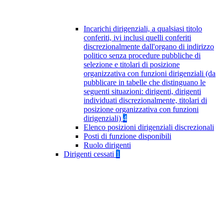
Incarichi dirigenziali, a qualsiasi titolo
conferiti, ivi inclusi quelli conferiti
discrezionalmente dall'organo di indirizzo
politico senza procedure pubbliche di
selezione e titolari di posizione
organizzativa con funzioni dirigenziali (da
pubblicare in tabelle che distinguano le
seguenti situazioni: dirigenti, dirigenti
individuati discrezionalmente, titolari di
posizione organizzativa con funzioni
dirigenziali)
4
Elenco posizioni dirigenziali discrezionali
Posti di funzione disponibili
Ruolo dirigenti
Dirigenti cessati
1