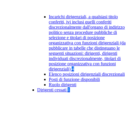
Incarichi dirigenziali, a qualsiasi titolo
conferiti, ivi inclusi quelli conferiti
discrezionalmente dall'organo di indirizzo
politico senza procedure pubbliche di
selezione e titolari di posizione
organizzativa con funzioni dirigenziali (da
pubblicare in tabelle che distinguano le
seguenti situazioni: dirigenti, dirigenti
individuati discrezionalmente, titolari di
posizione organizzativa con funzioni
dirigenziali)
4
Elenco posizioni dirigenziali discrezionali
Posti di funzione disponibili
Ruolo dirigenti
Dirigenti cessati
1