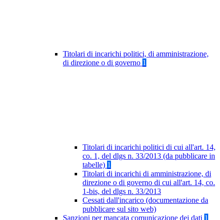
Titolari di incarichi politici, di amministrazione,
di direzione o di governo
1
Titolari di incarichi politici di cui all'art. 14,
co. 1, del dlgs n. 33/2013 (da pubblicare in
tabelle)
1
Titolari di incarichi di amministrazione, di
direzione o di governo di cui all'art. 14, co.
1-bis, del dlgs n. 33/2013
Cessati dall'incarico (documentazione da
pubblicare sul sito web)
Sanzioni per mancata comunicazione dei dati
1