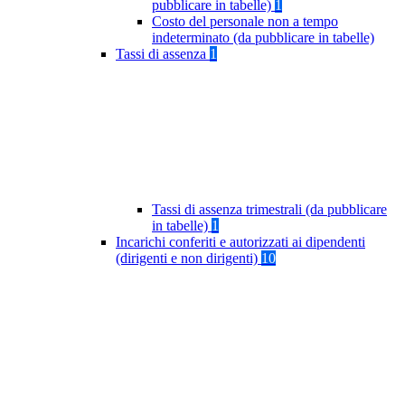
pubblicare in tabelle)
1
Costo del personale non a tempo
indeterminato (da pubblicare in tabelle)
Tassi di assenza
1
Tassi di assenza trimestrali (da pubblicare
in tabelle)
1
Incarichi conferiti e autorizzati ai dipendenti
(dirigenti e non dirigenti)
10