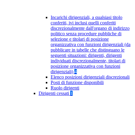
Incarichi dirigenziali, a qualsiasi titolo
conferiti, ivi inclusi quelli conferiti
discrezionalmente dall'organo di indirizzo
politico senza procedure pubbliche di
selezione e titolari di posizione
organizzativa con funzioni dirigenziali (da
pubblicare in tabelle che distinguano le
seguenti situazioni: dirigenti, dirigenti
individuati discrezionalmente, titolari di
posizione organizzativa con funzioni
dirigenziali)
4
Elenco posizioni dirigenziali discrezionali
Posti di funzione disponibili
Ruolo dirigenti
Dirigenti cessati
1