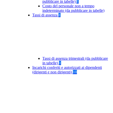
pubblicare in tabelle)
1
Costo del personale non a tempo
indeterminato (da pubblicare in tabelle)
Tassi di assenza
1
Tassi di assenza trimestrali (da pubblicare
in tabelle)
1
Incarichi conferiti e autorizzati ai dipendenti
(dirigenti e non dirigenti)
10