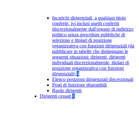
Incarichi dirigenziali, a qualsiasi titolo
conferiti, ivi inclusi quelli conferiti
discrezionalmente dall'organo di indirizzo
politico senza procedure pubbliche di
selezione e titolari di posizione
organizzativa con funzioni dirigenziali (da
pubblicare in tabelle che distinguano le
seguenti situazioni: dirigenti, dirigenti
individuati discrezionalmente, titolari di
posizione organizzativa con funzioni
dirigenziali)
4
Elenco posizioni dirigenziali discrezionali
Posti di funzione disponibili
Ruolo dirigenti
Dirigenti cessati
1