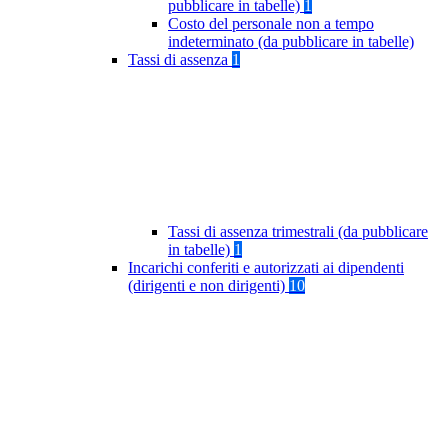
pubblicare in tabelle)
1
Costo del personale non a tempo
indeterminato (da pubblicare in tabelle)
Tassi di assenza
1
Tassi di assenza trimestrali (da pubblicare
in tabelle)
1
Incarichi conferiti e autorizzati ai dipendenti
(dirigenti e non dirigenti)
10