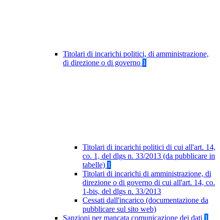
Titolari di incarichi politici, di amministrazione,
di direzione o di governo
1
Titolari di incarichi politici di cui all'art. 14,
co. 1, del dlgs n. 33/2013 (da pubblicare in
tabelle)
1
Titolari di incarichi di amministrazione, di
direzione o di governo di cui all'art. 14, co.
1-bis, del dlgs n. 33/2013
Cessati dall'incarico (documentazione da
pubblicare sul sito web)
Sanzioni per mancata comunicazione dei dati
1