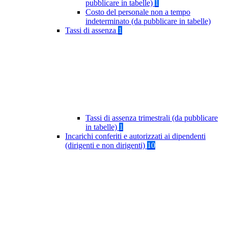
pubblicare in tabelle)
1
Costo del personale non a tempo
indeterminato (da pubblicare in tabelle)
Tassi di assenza
1
Tassi di assenza trimestrali (da pubblicare
in tabelle)
1
Incarichi conferiti e autorizzati ai dipendenti
(dirigenti e non dirigenti)
10