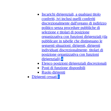
Incarichi dirigenziali, a qualsiasi titolo
conferiti, ivi inclusi quelli conferiti
discrezionalmente dall'organo di indirizzo
politico senza procedure pubbliche di
selezione e titolari di posizione
organizzativa con funzioni dirigenziali (da
pubblicare in tabelle che distinguano le
seguenti situazioni: dirigenti, dirigenti
individuati discrezionalmente, titolari di
posizione organizzativa con funzioni
dirigenziali)
4
Elenco posizioni dirigenziali discrezionali
Posti di funzione disponibili
Ruolo dirigenti
Dirigenti cessati
1