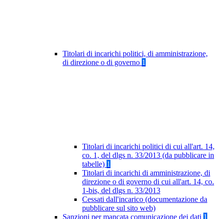
Titolari di incarichi politici, di amministrazione,
di direzione o di governo
1
Titolari di incarichi politici di cui all'art. 14,
co. 1, del dlgs n. 33/2013 (da pubblicare in
tabelle)
1
Titolari di incarichi di amministrazione, di
direzione o di governo di cui all'art. 14, co.
1-bis, del dlgs n. 33/2013
Cessati dall'incarico (documentazione da
pubblicare sul sito web)
Sanzioni per mancata comunicazione dei dati
1