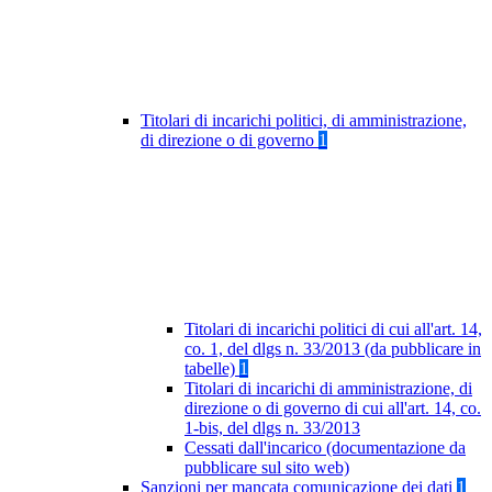
Titolari di incarichi politici, di amministrazione,
di direzione o di governo
1
Titolari di incarichi politici di cui all'art. 14,
co. 1, del dlgs n. 33/2013 (da pubblicare in
tabelle)
1
Titolari di incarichi di amministrazione, di
direzione o di governo di cui all'art. 14, co.
1-bis, del dlgs n. 33/2013
Cessati dall'incarico (documentazione da
pubblicare sul sito web)
Sanzioni per mancata comunicazione dei dati
1