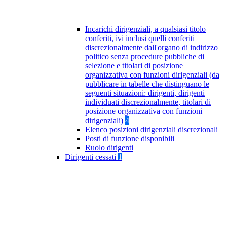
Incarichi dirigenziali, a qualsiasi titolo
conferiti, ivi inclusi quelli conferiti
discrezionalmente dall'organo di indirizzo
politico senza procedure pubbliche di
selezione e titolari di posizione
organizzativa con funzioni dirigenziali (da
pubblicare in tabelle che distinguano le
seguenti situazioni: dirigenti, dirigenti
individuati discrezionalmente, titolari di
posizione organizzativa con funzioni
dirigenziali)
4
Elenco posizioni dirigenziali discrezionali
Posti di funzione disponibili
Ruolo dirigenti
Dirigenti cessati
1