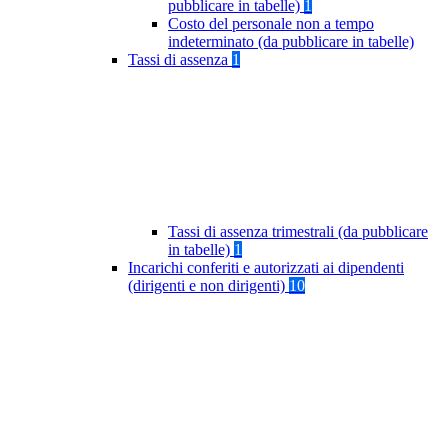
pubblicare in tabelle)
1
Costo del personale non a tempo
indeterminato (da pubblicare in tabelle)
Tassi di assenza
1
Tassi di assenza trimestrali (da pubblicare
in tabelle)
1
Incarichi conferiti e autorizzati ai dipendenti
(dirigenti e non dirigenti)
10