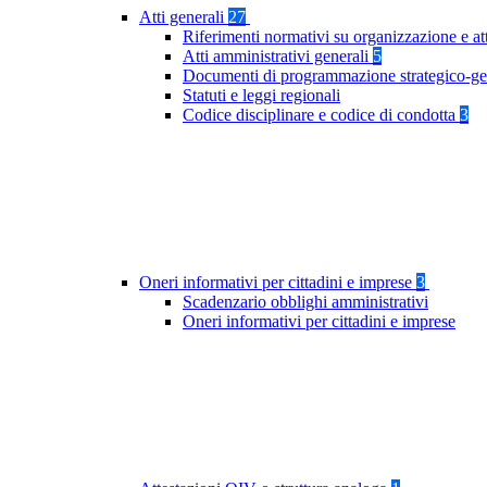
Atti generali
27
Riferimenti normativi su organizzazione e at
Atti amministrativi generali
5
Documenti di programmazione strategico-ge
Statuti e leggi regionali
Codice disciplinare e codice di condotta
3
Oneri informativi per cittadini e imprese
3
Scadenzario obblighi amministrativi
Oneri informativi per cittadini e imprese