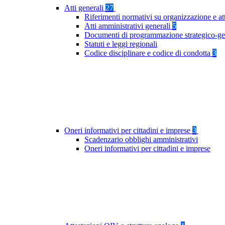
Atti generali
27
Riferimenti normativi su organizzazione e at
Atti amministrativi generali
5
Documenti di programmazione strategico-ge
Statuti e leggi regionali
Codice disciplinare e codice di condotta
3
Oneri informativi per cittadini e imprese
3
Scadenzario obblighi amministrativi
Oneri informativi per cittadini e imprese