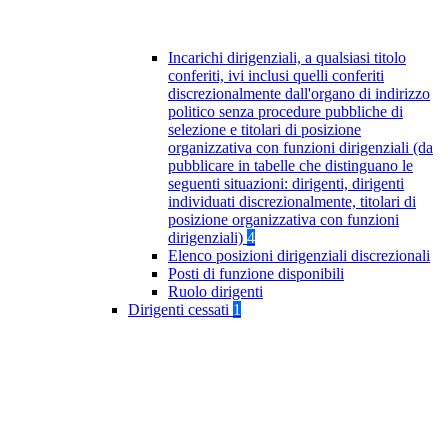
Incarichi dirigenziali, a qualsiasi titolo
conferiti, ivi inclusi quelli conferiti
discrezionalmente dall'organo di indirizzo
politico senza procedure pubbliche di
selezione e titolari di posizione
organizzativa con funzioni dirigenziali (da
pubblicare in tabelle che distinguano le
seguenti situazioni: dirigenti, dirigenti
individuati discrezionalmente, titolari di
posizione organizzativa con funzioni
dirigenziali)
4
Elenco posizioni dirigenziali discrezionali
Posti di funzione disponibili
Ruolo dirigenti
Dirigenti cessati
1