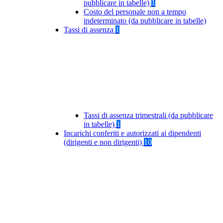
pubblicare in tabelle)
1
Costo del personale non a tempo
indeterminato (da pubblicare in tabelle)
Tassi di assenza
1
Tassi di assenza trimestrali (da pubblicare
in tabelle)
1
Incarichi conferiti e autorizzati ai dipendenti
(dirigenti e non dirigenti)
10