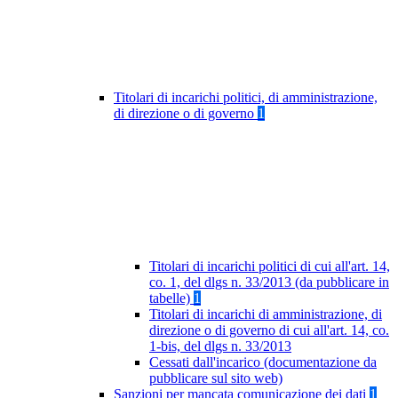
Titolari di incarichi politici, di amministrazione,
di direzione o di governo
1
Titolari di incarichi politici di cui all'art. 14,
co. 1, del dlgs n. 33/2013 (da pubblicare in
tabelle)
1
Titolari di incarichi di amministrazione, di
direzione o di governo di cui all'art. 14, co.
1-bis, del dlgs n. 33/2013
Cessati dall'incarico (documentazione da
pubblicare sul sito web)
Sanzioni per mancata comunicazione dei dati
1