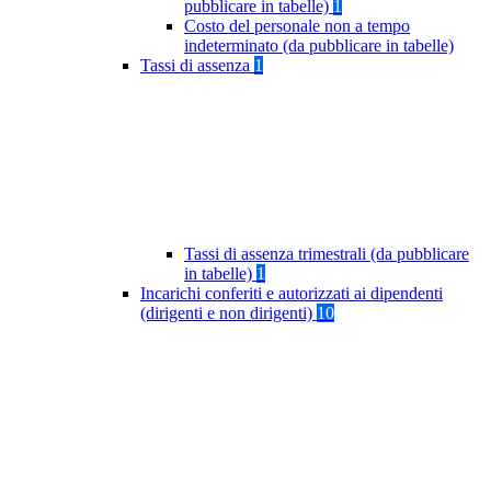
pubblicare in tabelle)
1
Costo del personale non a tempo
indeterminato (da pubblicare in tabelle)
Tassi di assenza
1
Tassi di assenza trimestrali (da pubblicare
in tabelle)
1
Incarichi conferiti e autorizzati ai dipendenti
(dirigenti e non dirigenti)
10