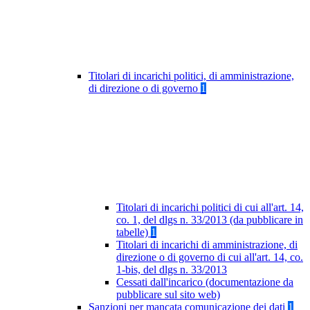
Titolari di incarichi politici, di amministrazione,
di direzione o di governo
1
Titolari di incarichi politici di cui all'art. 14,
co. 1, del dlgs n. 33/2013 (da pubblicare in
tabelle)
1
Titolari di incarichi di amministrazione, di
direzione o di governo di cui all'art. 14, co.
1-bis, del dlgs n. 33/2013
Cessati dall'incarico (documentazione da
pubblicare sul sito web)
Sanzioni per mancata comunicazione dei dati
1