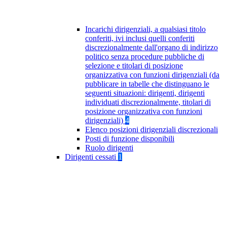
Incarichi dirigenziali, a qualsiasi titolo
conferiti, ivi inclusi quelli conferiti
discrezionalmente dall'organo di indirizzo
politico senza procedure pubbliche di
selezione e titolari di posizione
organizzativa con funzioni dirigenziali (da
pubblicare in tabelle che distinguano le
seguenti situazioni: dirigenti, dirigenti
individuati discrezionalmente, titolari di
posizione organizzativa con funzioni
dirigenziali)
4
Elenco posizioni dirigenziali discrezionali
Posti di funzione disponibili
Ruolo dirigenti
Dirigenti cessati
1