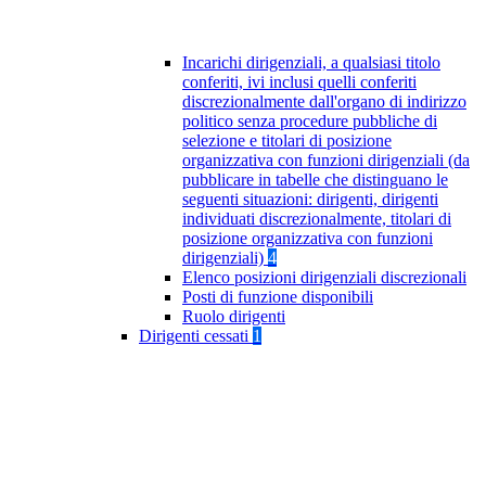
Incarichi dirigenziali, a qualsiasi titolo
conferiti, ivi inclusi quelli conferiti
discrezionalmente dall'organo di indirizzo
politico senza procedure pubbliche di
selezione e titolari di posizione
organizzativa con funzioni dirigenziali (da
pubblicare in tabelle che distinguano le
seguenti situazioni: dirigenti, dirigenti
individuati discrezionalmente, titolari di
posizione organizzativa con funzioni
dirigenziali)
4
Elenco posizioni dirigenziali discrezionali
Posti di funzione disponibili
Ruolo dirigenti
Dirigenti cessati
1