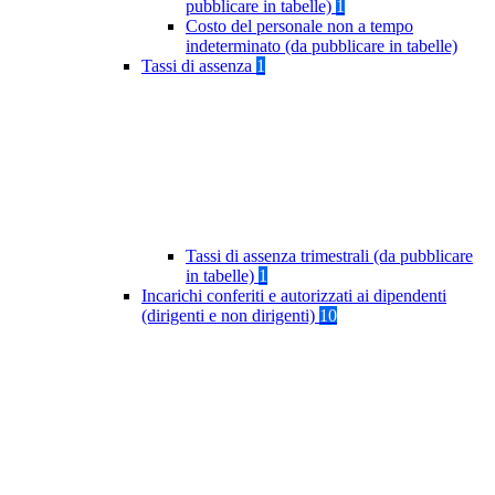
pubblicare in tabelle)
1
Costo del personale non a tempo
indeterminato (da pubblicare in tabelle)
Tassi di assenza
1
Tassi di assenza trimestrali (da pubblicare
in tabelle)
1
Incarichi conferiti e autorizzati ai dipendenti
(dirigenti e non dirigenti)
10