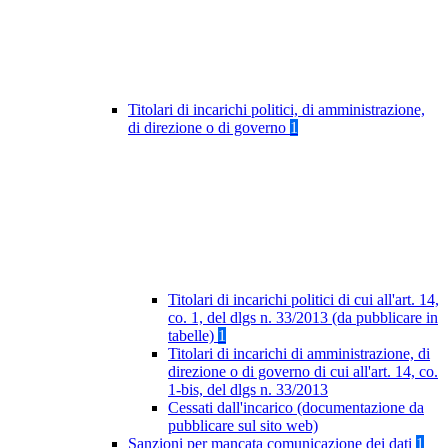
Titolari di incarichi politici, di amministrazione,
di direzione o di governo
1
Titolari di incarichi politici di cui all'art. 14,
co. 1, del dlgs n. 33/2013 (da pubblicare in
tabelle)
1
Titolari di incarichi di amministrazione, di
direzione o di governo di cui all'art. 14, co.
1-bis, del dlgs n. 33/2013
Cessati dall'incarico (documentazione da
pubblicare sul sito web)
Sanzioni per mancata comunicazione dei dati
1