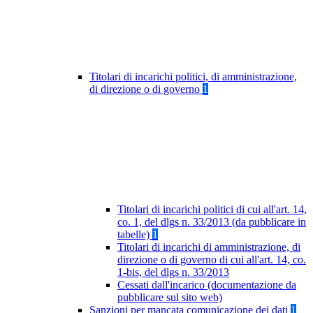
Titolari di incarichi politici, di amministrazione,
di direzione o di governo
1
Titolari di incarichi politici di cui all'art. 14,
co. 1, del dlgs n. 33/2013 (da pubblicare in
tabelle)
1
Titolari di incarichi di amministrazione, di
direzione o di governo di cui all'art. 14, co.
1-bis, del dlgs n. 33/2013
Cessati dall'incarico (documentazione da
pubblicare sul sito web)
Sanzioni per mancata comunicazione dei dati
1