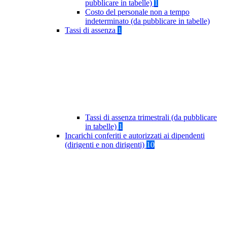
pubblicare in tabelle)
1
Costo del personale non a tempo
indeterminato (da pubblicare in tabelle)
Tassi di assenza
1
Tassi di assenza trimestrali (da pubblicare
in tabelle)
1
Incarichi conferiti e autorizzati ai dipendenti
(dirigenti e non dirigenti)
10