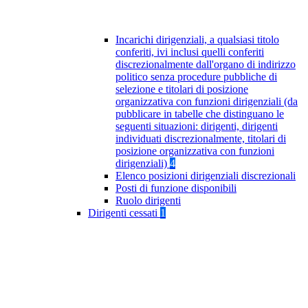
Incarichi dirigenziali, a qualsiasi titolo
conferiti, ivi inclusi quelli conferiti
discrezionalmente dall'organo di indirizzo
politico senza procedure pubbliche di
selezione e titolari di posizione
organizzativa con funzioni dirigenziali (da
pubblicare in tabelle che distinguano le
seguenti situazioni: dirigenti, dirigenti
individuati discrezionalmente, titolari di
posizione organizzativa con funzioni
dirigenziali)
4
Elenco posizioni dirigenziali discrezionali
Posti di funzione disponibili
Ruolo dirigenti
Dirigenti cessati
1