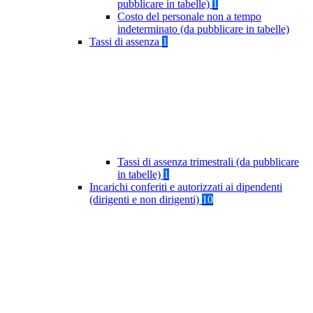
pubblicare in tabelle)
1
Costo del personale non a tempo
indeterminato (da pubblicare in tabelle)
Tassi di assenza
1
Tassi di assenza trimestrali (da pubblicare
in tabelle)
1
Incarichi conferiti e autorizzati ai dipendenti
(dirigenti e non dirigenti)
10