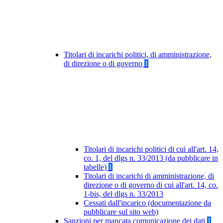
Titolari di incarichi politici, di amministrazione,
di direzione o di governo
1
Titolari di incarichi politici di cui all'art. 14,
co. 1, del dlgs n. 33/2013 (da pubblicare in
tabelle)
1
Titolari di incarichi di amministrazione, di
direzione o di governo di cui all'art. 14, co.
1-bis, del dlgs n. 33/2013
Cessati dall'incarico (documentazione da
pubblicare sul sito web)
Sanzioni per mancata comunicazione dei dati
1