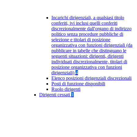
Incarichi dirigenziali, a qualsiasi titolo
conferiti, ivi inclusi quelli conferiti
discrezionalmente dall'organo di indirizzo
politico senza procedure pubbliche di
selezione e titolari di posizione
organizzativa con funzioni dirigenziali (da
pubblicare in tabelle che distinguano le
seguenti situazioni: dirigenti, dirigenti
individuati discrezionalmente, titolari di
posizione organizzativa con funzioni
dirigenziali)
4
Elenco posizioni dirigenziali discrezionali
Posti di funzione disponibili
Ruolo dirigenti
Dirigenti cessati
1