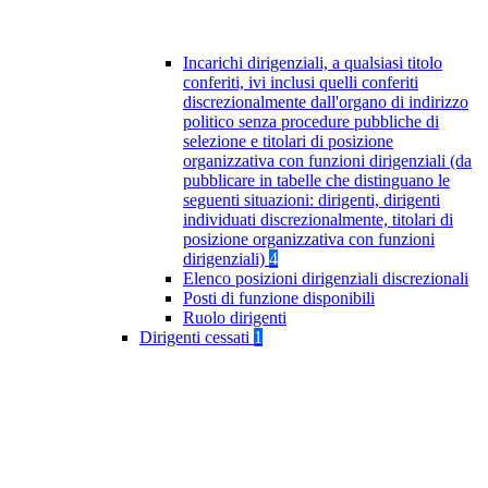
Incarichi dirigenziali, a qualsiasi titolo
conferiti, ivi inclusi quelli conferiti
discrezionalmente dall'organo di indirizzo
politico senza procedure pubbliche di
selezione e titolari di posizione
organizzativa con funzioni dirigenziali (da
pubblicare in tabelle che distinguano le
seguenti situazioni: dirigenti, dirigenti
individuati discrezionalmente, titolari di
posizione organizzativa con funzioni
dirigenziali)
4
Elenco posizioni dirigenziali discrezionali
Posti di funzione disponibili
Ruolo dirigenti
Dirigenti cessati
1