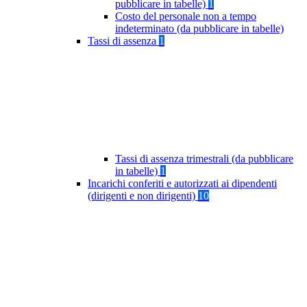
pubblicare in tabelle)
1
Costo del personale non a tempo
indeterminato (da pubblicare in tabelle)
Tassi di assenza
1
Tassi di assenza trimestrali (da pubblicare
in tabelle)
1
Incarichi conferiti e autorizzati ai dipendenti
(dirigenti e non dirigenti)
10