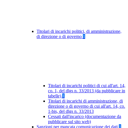
Titolari di incarichi politici, di amministrazione,
di direzione o di governo
1
Titolari di incarichi politici di cui all'art. 14,
co. 1, del dlgs n. 33/2013 (da pubblicare in
tabelle)
1
Titolari di incarichi di amministrazione, di
direzione o di governo di cui all'art. 14, co.
1-bis, del dlgs n. 33/2013
Cessati dall'incarico (documentazione da
pubblicare sul sito web)
Sanzioni per mancata comunicazione dei dati
1