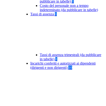
pubblicare in tabelle)
1
Costo del personale non a tempo
indeterminato (da pubblicare in tabelle)
Tassi di assenza
1
Tassi di assenza trimestrali (da pubblicare
in tabelle)
1
Incarichi conferiti e autorizzati ai dipendenti
(dirigenti e non dirigenti)
10