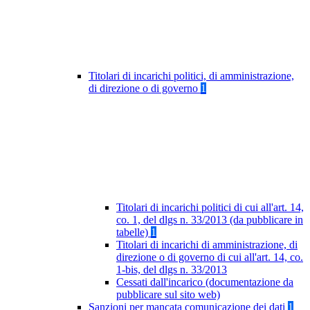
Titolari di incarichi politici, di amministrazione,
di direzione o di governo
1
Titolari di incarichi politici di cui all'art. 14,
co. 1, del dlgs n. 33/2013 (da pubblicare in
tabelle)
1
Titolari di incarichi di amministrazione, di
direzione o di governo di cui all'art. 14, co.
1-bis, del dlgs n. 33/2013
Cessati dall'incarico (documentazione da
pubblicare sul sito web)
Sanzioni per mancata comunicazione dei dati
1