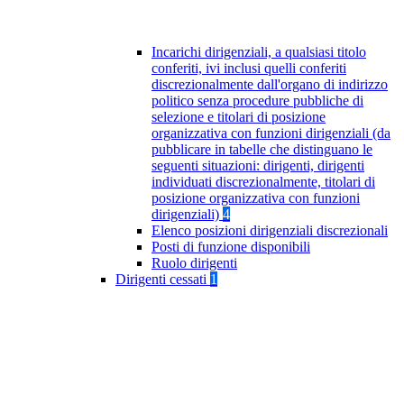
Incarichi dirigenziali, a qualsiasi titolo
conferiti, ivi inclusi quelli conferiti
discrezionalmente dall'organo di indirizzo
politico senza procedure pubbliche di
selezione e titolari di posizione
organizzativa con funzioni dirigenziali (da
pubblicare in tabelle che distinguano le
seguenti situazioni: dirigenti, dirigenti
individuati discrezionalmente, titolari di
posizione organizzativa con funzioni
dirigenziali)
4
Elenco posizioni dirigenziali discrezionali
Posti di funzione disponibili
Ruolo dirigenti
Dirigenti cessati
1