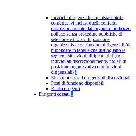
Incarichi dirigenziali, a qualsiasi titolo
conferiti, ivi inclusi quelli conferiti
discrezionalmente dall'organo di indirizzo
politico senza procedure pubbliche di
selezione e titolari di posizione
organizzativa con funzioni dirigenziali (da
pubblicare in tabelle che distinguano le
seguenti situazioni: dirigenti, dirigenti
individuati discrezionalmente, titolari di
posizione organizzativa con funzioni
dirigenziali)
4
Elenco posizioni dirigenziali discrezionali
Posti di funzione disponibili
Ruolo dirigenti
Dirigenti cessati
1