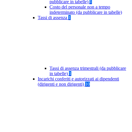
pubblicare in tabelle)
1
Costo del personale non a tempo
indeterminato (da pubblicare in tabelle)
Tassi di assenza
1
Tassi di assenza trimestrali (da pubblicare
in tabelle)
1
Incarichi conferiti e autorizzati ai dipendenti
(dirigenti e non dirigenti)
10