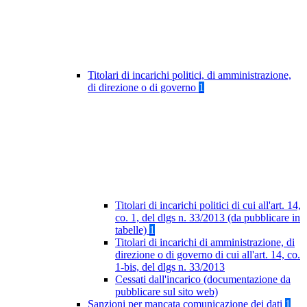
Titolari di incarichi politici, di amministrazione,
di direzione o di governo
1
Titolari di incarichi politici di cui all'art. 14,
co. 1, del dlgs n. 33/2013 (da pubblicare in
tabelle)
1
Titolari di incarichi di amministrazione, di
direzione o di governo di cui all'art. 14, co.
1-bis, del dlgs n. 33/2013
Cessati dall'incarico (documentazione da
pubblicare sul sito web)
Sanzioni per mancata comunicazione dei dati
1