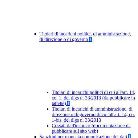
Titolari di incarichi politici, di amministrazione,
di direzione o di governo
1
Titolari di incarichi politici di cui all'art. 14,
co. 1, del dlgs n. 33/2013 (da pubblicare in
tabelle)
1
Titolari di incarichi di amministrazione, di
direzione o di governo di cui all'art. 14, co.
1-bis, del dlgs n. 33/2013
Cessati dall'incarico (documentazione da
pubblicare sul sito web)
Sanzioni per mancata comunicazione dei dati
1