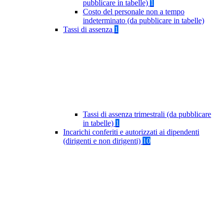
pubblicare in tabelle)
1
Costo del personale non a tempo
indeterminato (da pubblicare in tabelle)
Tassi di assenza
1
Tassi di assenza trimestrali (da pubblicare
in tabelle)
1
Incarichi conferiti e autorizzati ai dipendenti
(dirigenti e non dirigenti)
10