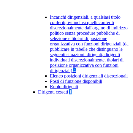
Incarichi dirigenziali, a qualsiasi titolo
conferiti, ivi inclusi quelli conferiti
discrezionalmente dall'organo di indirizzo
politico senza procedure pubbliche di
selezione e titolari di posizione
organizzativa con funzioni dirigenziali (da
pubblicare in tabelle che distinguano le
seguenti situazioni: dirigenti, dirigenti
individuati discrezionalmente, titolari di
posizione organizzativa con funzioni
dirigenziali)
4
Elenco posizioni dirigenziali discrezionali
Posti di funzione disponibili
Ruolo dirigenti
Dirigenti cessati
1