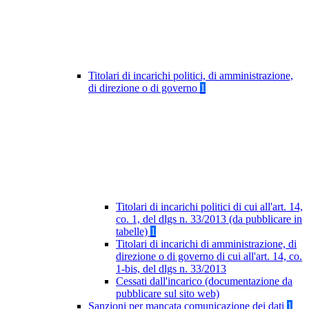
Titolari di incarichi politici, di amministrazione,
di direzione o di governo
1
Titolari di incarichi politici di cui all'art. 14,
co. 1, del dlgs n. 33/2013 (da pubblicare in
tabelle)
1
Titolari di incarichi di amministrazione, di
direzione o di governo di cui all'art. 14, co.
1-bis, del dlgs n. 33/2013
Cessati dall'incarico (documentazione da
pubblicare sul sito web)
Sanzioni per mancata comunicazione dei dati
1