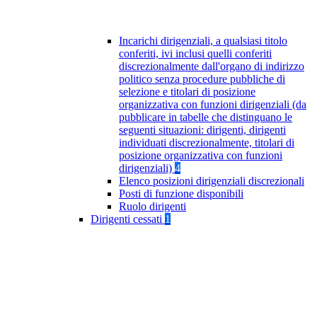
Incarichi dirigenziali, a qualsiasi titolo
conferiti, ivi inclusi quelli conferiti
discrezionalmente dall'organo di indirizzo
politico senza procedure pubbliche di
selezione e titolari di posizione
organizzativa con funzioni dirigenziali (da
pubblicare in tabelle che distinguano le
seguenti situazioni: dirigenti, dirigenti
individuati discrezionalmente, titolari di
posizione organizzativa con funzioni
dirigenziali)
4
Elenco posizioni dirigenziali discrezionali
Posti di funzione disponibili
Ruolo dirigenti
Dirigenti cessati
1