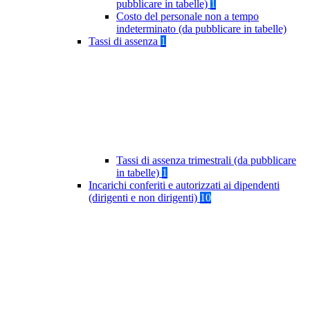
pubblicare in tabelle)
1
Costo del personale non a tempo
indeterminato (da pubblicare in tabelle)
Tassi di assenza
1
Tassi di assenza trimestrali (da pubblicare
in tabelle)
1
Incarichi conferiti e autorizzati ai dipendenti
(dirigenti e non dirigenti)
10