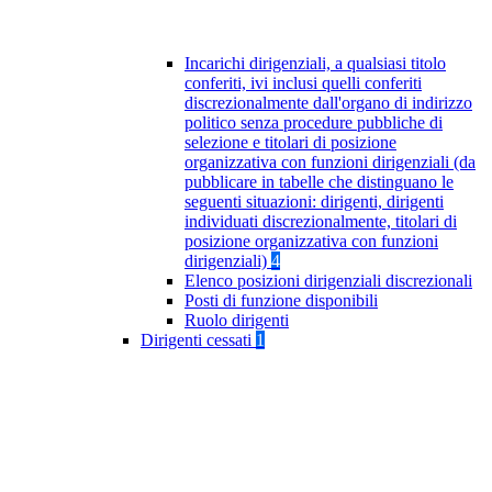
Incarichi dirigenziali, a qualsiasi titolo
conferiti, ivi inclusi quelli conferiti
discrezionalmente dall'organo di indirizzo
politico senza procedure pubbliche di
selezione e titolari di posizione
organizzativa con funzioni dirigenziali (da
pubblicare in tabelle che distinguano le
seguenti situazioni: dirigenti, dirigenti
individuati discrezionalmente, titolari di
posizione organizzativa con funzioni
dirigenziali)
4
Elenco posizioni dirigenziali discrezionali
Posti di funzione disponibili
Ruolo dirigenti
Dirigenti cessati
1