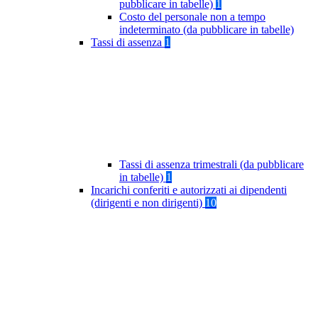
pubblicare in tabelle)
1
Costo del personale non a tempo
indeterminato (da pubblicare in tabelle)
Tassi di assenza
1
Tassi di assenza trimestrali (da pubblicare
in tabelle)
1
Incarichi conferiti e autorizzati ai dipendenti
(dirigenti e non dirigenti)
10