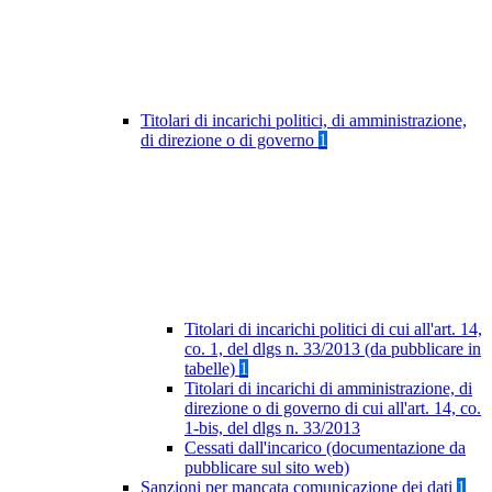
Titolari di incarichi politici, di amministrazione,
di direzione o di governo
1
Titolari di incarichi politici di cui all'art. 14,
co. 1, del dlgs n. 33/2013 (da pubblicare in
tabelle)
1
Titolari di incarichi di amministrazione, di
direzione o di governo di cui all'art. 14, co.
1-bis, del dlgs n. 33/2013
Cessati dall'incarico (documentazione da
pubblicare sul sito web)
Sanzioni per mancata comunicazione dei dati
1