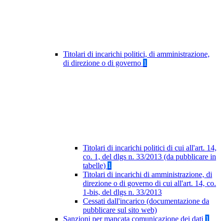
Titolari di incarichi politici, di amministrazione,
di direzione o di governo
1
Titolari di incarichi politici di cui all'art. 14,
co. 1, del dlgs n. 33/2013 (da pubblicare in
tabelle)
1
Titolari di incarichi di amministrazione, di
direzione o di governo di cui all'art. 14, co.
1-bis, del dlgs n. 33/2013
Cessati dall'incarico (documentazione da
pubblicare sul sito web)
Sanzioni per mancata comunicazione dei dati
1