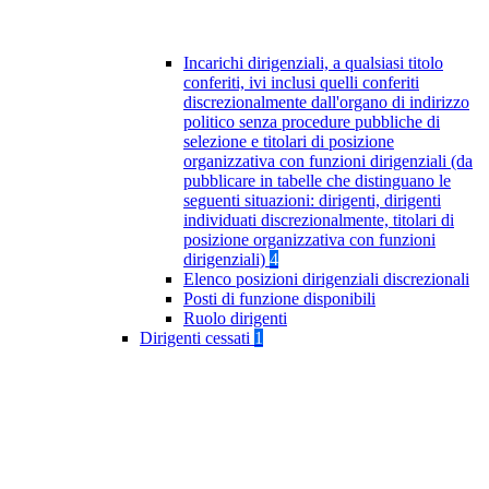
Incarichi dirigenziali, a qualsiasi titolo
conferiti, ivi inclusi quelli conferiti
discrezionalmente dall'organo di indirizzo
politico senza procedure pubbliche di
selezione e titolari di posizione
organizzativa con funzioni dirigenziali (da
pubblicare in tabelle che distinguano le
seguenti situazioni: dirigenti, dirigenti
individuati discrezionalmente, titolari di
posizione organizzativa con funzioni
dirigenziali)
4
Elenco posizioni dirigenziali discrezionali
Posti di funzione disponibili
Ruolo dirigenti
Dirigenti cessati
1