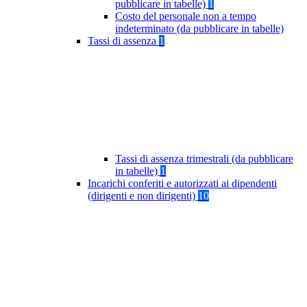
pubblicare in tabelle)
1
Costo del personale non a tempo
indeterminato (da pubblicare in tabelle)
Tassi di assenza
1
Tassi di assenza trimestrali (da pubblicare
in tabelle)
1
Incarichi conferiti e autorizzati ai dipendenti
(dirigenti e non dirigenti)
10