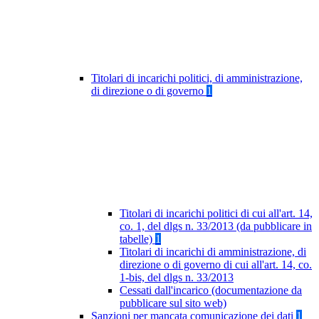
Titolari di incarichi politici, di amministrazione,
di direzione o di governo
1
Titolari di incarichi politici di cui all'art. 14,
co. 1, del dlgs n. 33/2013 (da pubblicare in
tabelle)
1
Titolari di incarichi di amministrazione, di
direzione o di governo di cui all'art. 14, co.
1-bis, del dlgs n. 33/2013
Cessati dall'incarico (documentazione da
pubblicare sul sito web)
Sanzioni per mancata comunicazione dei dati
1