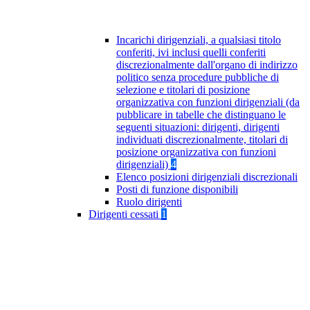
Incarichi dirigenziali, a qualsiasi titolo
conferiti, ivi inclusi quelli conferiti
discrezionalmente dall'organo di indirizzo
politico senza procedure pubbliche di
selezione e titolari di posizione
organizzativa con funzioni dirigenziali (da
pubblicare in tabelle che distinguano le
seguenti situazioni: dirigenti, dirigenti
individuati discrezionalmente, titolari di
posizione organizzativa con funzioni
dirigenziali)
4
Elenco posizioni dirigenziali discrezionali
Posti di funzione disponibili
Ruolo dirigenti
Dirigenti cessati
1