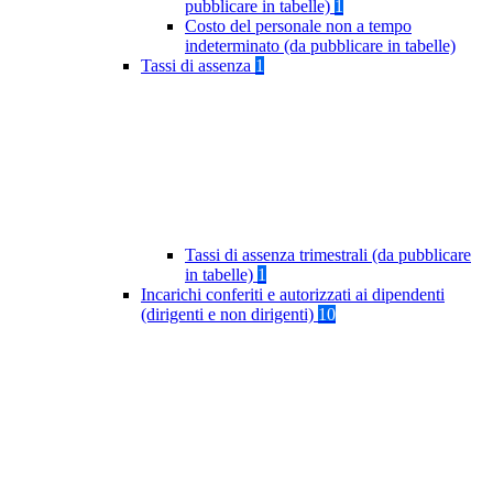
pubblicare in tabelle)
1
Costo del personale non a tempo
indeterminato (da pubblicare in tabelle)
Tassi di assenza
1
Tassi di assenza trimestrali (da pubblicare
in tabelle)
1
Incarichi conferiti e autorizzati ai dipendenti
(dirigenti e non dirigenti)
10