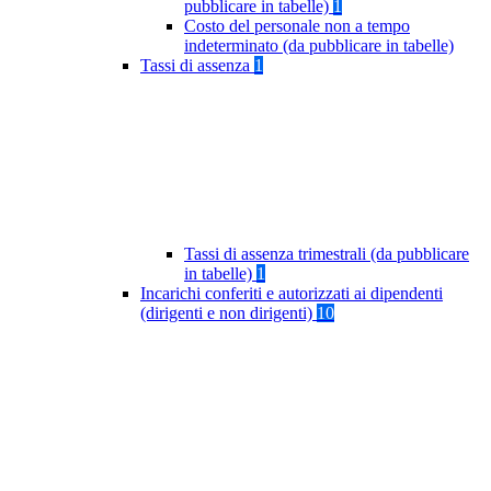
pubblicare in tabelle)
1
Costo del personale non a tempo
indeterminato (da pubblicare in tabelle)
Tassi di assenza
1
Tassi di assenza trimestrali (da pubblicare
in tabelle)
1
Incarichi conferiti e autorizzati ai dipendenti
(dirigenti e non dirigenti)
10