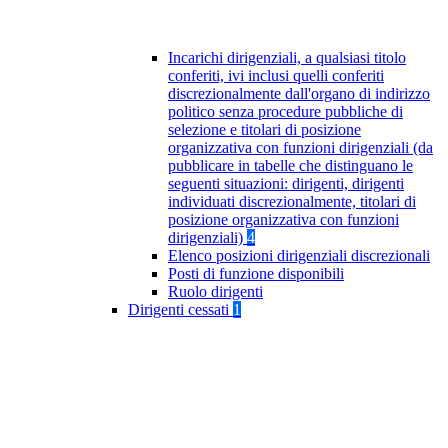
Incarichi dirigenziali, a qualsiasi titolo
conferiti, ivi inclusi quelli conferiti
discrezionalmente dall'organo di indirizzo
politico senza procedure pubbliche di
selezione e titolari di posizione
organizzativa con funzioni dirigenziali (da
pubblicare in tabelle che distinguano le
seguenti situazioni: dirigenti, dirigenti
individuati discrezionalmente, titolari di
posizione organizzativa con funzioni
dirigenziali)
4
Elenco posizioni dirigenziali discrezionali
Posti di funzione disponibili
Ruolo dirigenti
Dirigenti cessati
1