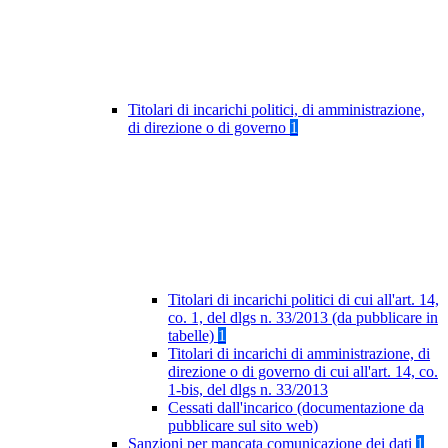
Titolari di incarichi politici, di amministrazione,
di direzione o di governo
1
Titolari di incarichi politici di cui all'art. 14,
co. 1, del dlgs n. 33/2013 (da pubblicare in
tabelle)
1
Titolari di incarichi di amministrazione, di
direzione o di governo di cui all'art. 14, co.
1-bis, del dlgs n. 33/2013
Cessati dall'incarico (documentazione da
pubblicare sul sito web)
Sanzioni per mancata comunicazione dei dati
1