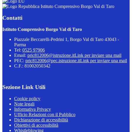
Istituto Comprensivo Borgo Val di Taro
Contatti
Istituto Comprensivo Borgo Val di Taro
Piazzale Beccarelli-Pedrini 1, Borgo Val di Taro 43043 -
Parma
Tel:
0525 97906
Email:
pric812006@istruzione.it
Link per inviare una mail
PEC:
pric812006@pec.istruzione.it
Link per inviare una mail
C.F.: 81002050342
Sezione Link Utili
Cookie policy
Note legali
Informativa Privacy
Ufficio Relazioni con il Pubblico
Dichiarazione di accessibilità
Obiettivi di accessibilità
Whistleblowing