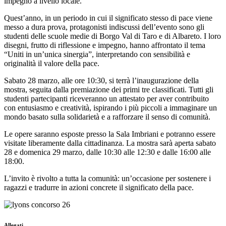
impegno a
livello locale.
Quest’anno, in un periodo in cui il significato stesso di pace viene
messo a dura prova, protagonisti
indiscussi dell’evento sono gli
studenti delle scuole medie di Borgo Val di Taro e di Albareto. I loro
disegni, frutto di riflessione e impegno, hanno affrontato il tema
“Uniti in un’unica sinergia”,
interpretando con sensibilità e
originalità il valore della pace.
Sabato 28 marzo, alle ore 10:30, si terrà l’inaugurazione della
mostra, seguita dalla premiazione dei
primi tre classificati. Tutti gli
studenti partecipanti riceveranno un attestato per aver contribuito
con
entusiasmo e creatività, ispirando i più piccoli a immaginare un
mondo basato sulla solidarietà e a
rafforzare il senso di comunità.
Le opere saranno esposte presso la Sala Imbriani e potranno essere
visitate liberamente dalla
cittadinanza. La mostra sarà aperta sabato
28 e domenica 29 marzo, dalle 10:30 alle 12:30 e dalle
16:00 alle
18:00.
L’invito è rivolto a tutta la comunità: un’occasione per sostenere i
ragazzi e tradurre in azioni
concrete il significato della pace.
Allegati