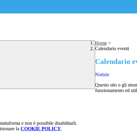
Home
>
Calendario eventi
Calendario e
Notizie
Questo sito o gli stru
funzionamento ed utili 
attaforma e non è possibile disabilitarli.
isionare la
COOKIE POLICY
.