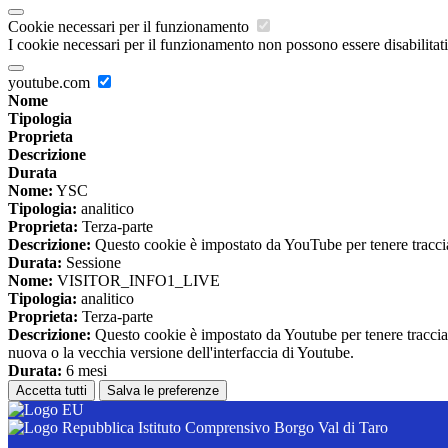
Cookie necessari per il funzionamento
I cookie necessari per il funzionamento non possono essere disabilitati.
youtube.com
Nome
Tipologia
Proprieta
Descrizione
Durata
Nome:
YSC
Tipologia:
analitico
Proprieta:
Terza-parte
Descrizione:
Questo cookie è impostato da YouTube per tenere traccia 
Durata:
Sessione
Nome:
VISITOR_INFO1_LIVE
Tipologia:
analitico
Proprieta:
Terza-parte
Descrizione:
Questo cookie è impostato da Youtube per tenere traccia de
nuova o la vecchia versione dell'interfaccia di Youtube.
Durata:
6 mesi
Accetta tutti
Salva le preferenze
Istituto Comprensivo Borgo Val di Taro