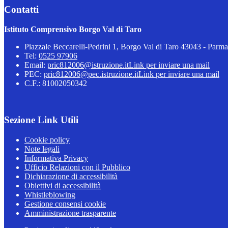
Contatti
Istituto Comprensivo Borgo Val di Taro
Piazzale Beccarelli-Pedrini 1, Borgo Val di Taro 43043 - Parma
Tel:
0525 97906
Email:
pric812006@istruzione.it
Link per inviare una mail
PEC:
pric812006@pec.istruzione.it
Link per inviare una mail
C.F.: 81002050342
Sezione Link Utili
Cookie policy
Note legali
Informativa Privacy
Ufficio Relazioni con il Pubblico
Dichiarazione di accessibilità
Obiettivi di accessibilità
Whistleblowing
Gestione consensi cookie
Amministrazione trasparente