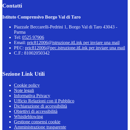
Contatti
Istituto Comprensivo Borgo Val di Taro
Piazzale Beccarelli-Pedrini 1, Borgo Val di Taro 43043 -
Parma
Tel:
0525 97906
Email:
pric812006@istruzione.it
Link per inviare una mail
PEC:
pric812006@pec.istruzione.it
Link per inviare una mail
C.F.: 81002050342
Sezione Link Utili
Cookie policy
Note legali
Informativa Privacy
Ufficio Relazioni con il Pubblico
Dichiarazione di accessibilità
Obiettivi di accessibilità
Whistleblowing
Gestione consensi cookie
Amministrazione trasparente