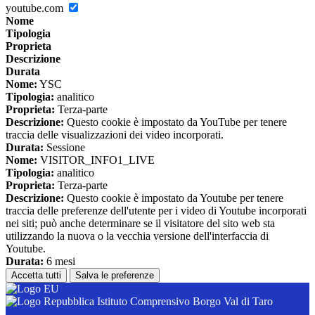
youtube.com
Nome
Tipologia
Proprieta
Descrizione
Durata
Nome:
YSC
Tipologia:
analitico
Proprieta:
Terza-parte
Descrizione:
Questo cookie è impostato da YouTube per tenere
traccia delle visualizzazioni dei video incorporati.
Durata:
Sessione
Nome:
VISITOR_INFO1_LIVE
Tipologia:
analitico
Proprieta:
Terza-parte
Descrizione:
Questo cookie è impostato da Youtube per tenere
traccia delle preferenze dell'utente per i video di Youtube incorporati
nei siti; può anche determinare se il visitatore del sito web sta
utilizzando la nuova o la vecchia versione dell'interfaccia di
Youtube.
Durata:
6 mesi
Accetta tutti
Salva le preferenze
Istituto Comprensivo Borgo Val di Taro