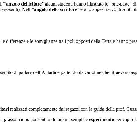
ll’”
angolo del lettore
” alcuni studenti hanno illustrato le “one-page” di
nteressanti). Nell’”
angolo dello scrittore
” erano appesi racconti scritti d
e differenze e le somiglianze tra i poli opposti della Terra e hanno prese
sentito di parlare dell’Antartide partendo da cartoline che ritraevano asp
itari
realizzati completamente dai ragazzi con la guida della prof. Guzzet
 di grasso hanno consentito di fare un semplice
esperimento
per capire c