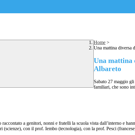
Home
>
Una mattina diversa da
Una mattina d
Albareto
Sabato 27 maggio gli a
familiari, che sono in
raccontato a genitori, nonni e fratelli la scuola vista dall’interno e hann
ari (scienze), con il prof. Iembo (tecnologia), con la prof. Pesci (frances