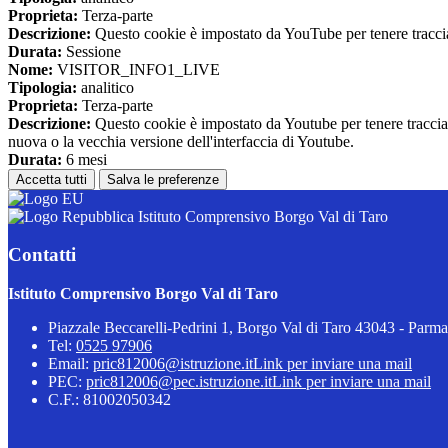
Proprieta:
Terza-parte
Descrizione:
Questo cookie è impostato da YouTube per tenere traccia 
Durata:
Sessione
Nome:
VISITOR_INFO1_LIVE
Tipologia:
analitico
Proprieta:
Terza-parte
Descrizione:
Questo cookie è impostato da Youtube per tenere traccia de
nuova o la vecchia versione dell'interfaccia di Youtube.
Durata:
6 mesi
Accetta tutti
Salva le preferenze
Istituto Comprensivo Borgo Val di Taro
Contatti
Istituto Comprensivo Borgo Val di Taro
Piazzale Beccarelli-Pedrini 1, Borgo Val di Taro 43043 - Parma
Tel:
0525 97906
Email:
pric812006@istruzione.it
Link per inviare una mail
PEC:
pric812006@pec.istruzione.it
Link per inviare una mail
C.F.: 81002050342