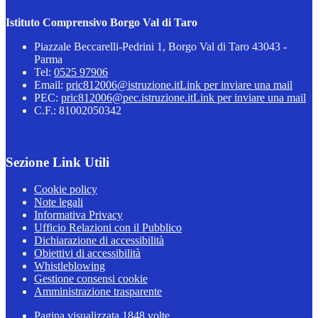
Istituto Comprensivo Borgo Val di Taro
Piazzale Beccarelli-Pedrini 1, Borgo Val di Taro 43043 -
Parma
Tel:
0525 97906
Email:
pric812006@istruzione.it
Link per inviare una mail
PEC:
pric812006@pec.istruzione.it
Link per inviare una mail
C.F.: 81002050342
Sezione Link Utili
Cookie policy
Note legali
Informativa Privacy
Ufficio Relazioni con il Pubblico
Dichiarazione di accessibilità
Obiettivi di accessibilità
Whistleblowing
Gestione consensi cookie
Amministrazione trasparente
Pagina visualizzata
1848
volte