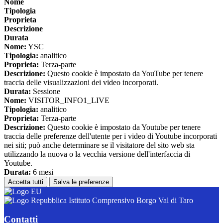
Nome
Tipologia
Proprieta
Descrizione
Durata
Nome:
YSC
Tipologia:
analitico
Proprieta:
Terza-parte
Descrizione:
Questo cookie è impostato da YouTube per tenere
traccia delle visualizzazioni dei video incorporati.
Durata:
Sessione
Nome:
VISITOR_INFO1_LIVE
Tipologia:
analitico
Proprieta:
Terza-parte
Descrizione:
Questo cookie è impostato da Youtube per tenere
traccia delle preferenze dell'utente per i video di Youtube incorporati
nei siti; può anche determinare se il visitatore del sito web sta
utilizzando la nuova o la vecchia versione dell'interfaccia di
Youtube.
Durata:
6 mesi
Accetta tutti
Salva le preferenze
Istituto Comprensivo Borgo Val di Taro
Contatti