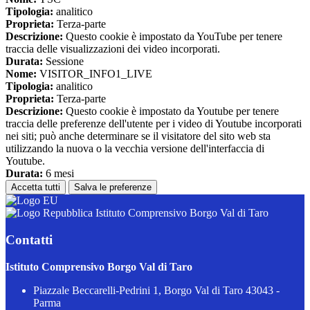
Tipologia:
analitico
Proprieta:
Terza-parte
Descrizione:
Questo cookie è impostato da YouTube per tenere
traccia delle visualizzazioni dei video incorporati.
Durata:
Sessione
Nome:
VISITOR_INFO1_LIVE
Tipologia:
analitico
Proprieta:
Terza-parte
Descrizione:
Questo cookie è impostato da Youtube per tenere
traccia delle preferenze dell'utente per i video di Youtube incorporati
nei siti; può anche determinare se il visitatore del sito web sta
utilizzando la nuova o la vecchia versione dell'interfaccia di
Youtube.
Durata:
6 mesi
Accetta tutti
Salva le preferenze
Istituto Comprensivo Borgo Val di Taro
Contatti
Istituto Comprensivo Borgo Val di Taro
Piazzale Beccarelli-Pedrini 1, Borgo Val di Taro 43043 -
Parma