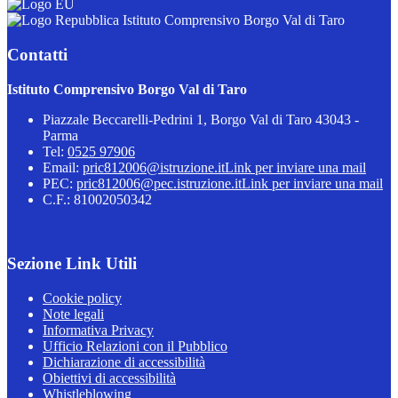
Istituto Comprensivo Borgo Val di Taro
Contatti
Istituto Comprensivo Borgo Val di Taro
Piazzale Beccarelli-Pedrini 1, Borgo Val di Taro 43043 -
Parma
Tel:
0525 97906
Email:
pric812006@istruzione.it
Link per inviare una mail
PEC:
pric812006@pec.istruzione.it
Link per inviare una mail
C.F.: 81002050342
Sezione Link Utili
Cookie policy
Note legali
Informativa Privacy
Ufficio Relazioni con il Pubblico
Dichiarazione di accessibilità
Obiettivi di accessibilità
Whistleblowing