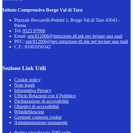
Istituto Comprensivo Borgo Val di Taro
Piazzale Beccarelli-Pedrini 1, Borgo Val di Taro 43043 -
Parma
Tel:
0525 97906
Email:
pric812006@istruzione.it
Link per inviare una mail
PEC:
pric812006@pec.istruzione.it
Link per inviare una mail
C.F.: 81002050342
Sezione Link Utili
Cookie policy
Note legali
Informativa Privacy
Ufficio Relazioni con il Pubblico
Dichiarazione di accessibilità
Obiettivi di accessibilità
Whistleblowing
Gestione consensi cookie
Amministrazione trasparente
Pagina visualizzata
3585
volte