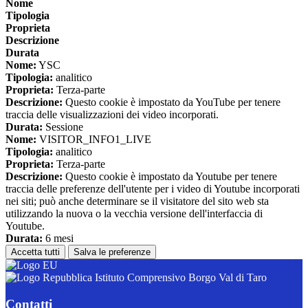
Nome
Tipologia
Proprieta
Descrizione
Durata
Nome:
YSC
Tipologia:
analitico
Proprieta:
Terza-parte
Descrizione:
Questo cookie è impostato da YouTube per tenere
traccia delle visualizzazioni dei video incorporati.
Durata:
Sessione
Nome:
VISITOR_INFO1_LIVE
Tipologia:
analitico
Proprieta:
Terza-parte
Descrizione:
Questo cookie è impostato da Youtube per tenere
traccia delle preferenze dell'utente per i video di Youtube incorporati
nei siti; può anche determinare se il visitatore del sito web sta
utilizzando la nuova o la vecchia versione dell'interfaccia di
Youtube.
Durata:
6 mesi
Accetta tutti
Salva le preferenze
Istituto Comprensivo Borgo Val di Taro
Contatti