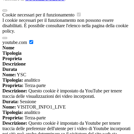
Cookie necessari per il funzionamento
I cookie necessari per il funzionamento non possono essere
disabilitati. È possibile consultare l'elenco nella pagina della cookie
policy.
youtube.com
Nome
Tipologia
Proprieta
Descrizione
Durata
Nome:
YSC
Tipologia:
analitico
Proprieta:
Terza-parte
Descrizione:
Questo cookie è impostato da YouTube per tenere
traccia delle visualizzazioni dei video incorporati.
Durata:
Sessione
Nome:
VISITOR_INFO1_LIVE
Tipologia:
analitico
Proprieta:
Terza-parte
Descrizione:
Questo cookie è impostato da Youtube per tenere
traccia delle preferenze dell'utente per i video di Youtube incorporati
nei siti; può anche determinare se il visitatore del sito web sta