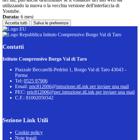
utilizzando la nuova o la vecchia versione dell'interfaccia di
Youtube.
Durata:
6 mesi
Accetta tutti
Salva le preferenze
Istituto Comprensivo Borgo Val di Taro
Contatti
Istituto Comprensivo Borgo Val di Taro
Piazzale Beccarelli-Pedrini 1, Borgo Val di Taro 43043 -
Parma
Tel:
0525 97906
Email:
pric812006@istruzione.it
Link per inviare una mail
PEC:
pric812006@pec.istruzione.it
Link per inviare una mail
C.F.: 81002050342
Sezione Link Utili
Cookie policy
Note legali