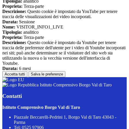
Tipologia:
analitico
Proprieta:
Terza-parte
Descrizione:
Questo cookie è impostato da YouTube per tenere
traccia delle visualizzazioni dei video incorporati.
Durata:
Sessione
Nome:
VISITOR_INFO1_LIVE
Tipologia:
analitico
Proprieta:
Terza-parte
Descrizione:
Questo cookie è impostato da Youtube per tenere
traccia delle preferenze dell'utente per i video di Youtube incorporati
nei siti; può anche determinare se il visitatore del sito web sta
utilizzando la nuova o la vecchia versione dell'interfaccia di
Youtube.
Durata:
6 mesi
Accetta tutti
Salva le preferenze
Istituto Comprensivo Borgo Val di Taro
Contatti
Istituto Comprensivo Borgo Val di Taro
Piazzale Beccarelli-Pedrini 1, Borgo Val di Taro 43043 -
Parma
Tel:
0525 97906