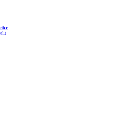
rtice
ali)