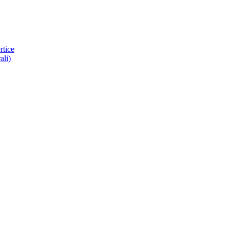
rtice
ali)