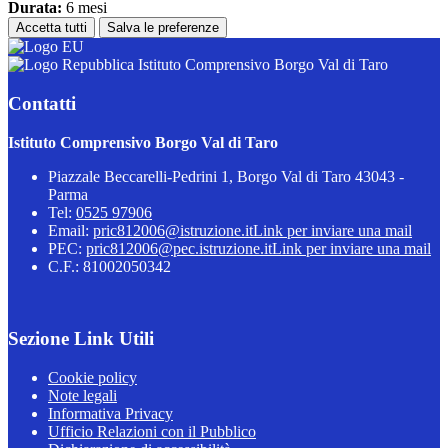
Durata:
6 mesi
Accetta tutti
Salva le preferenze
Istituto Comprensivo Borgo Val di Taro
Contatti
Istituto Comprensivo Borgo Val di Taro
Piazzale Beccarelli-Pedrini 1, Borgo Val di Taro 43043 -
Parma
Tel:
0525 97906
Email:
pric812006@istruzione.it
Link per inviare una mail
PEC:
pric812006@pec.istruzione.it
Link per inviare una mail
C.F.: 81002050342
Sezione Link Utili
Cookie policy
Note legali
Informativa Privacy
Ufficio Relazioni con il Pubblico