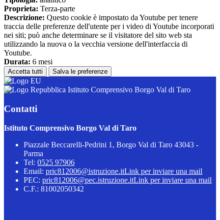
Proprieta:
Terza-parte
Descrizione:
Questo cookie è impostato da Youtube per tenere
traccia delle preferenze dell'utente per i video di Youtube incorporati
nei siti; può anche determinare se il visitatore del sito web sta
utilizzando la nuova o la vecchia versione dell'interfaccia di
Youtube.
Durata:
6 mesi
Accetta tutti
Salva le preferenze
Istituto Comprensivo Borgo Val di Taro
Contatti
Istituto Comprensivo Borgo Val di Taro
Piazzale Beccarelli-Pedrini 1, Borgo Val di Taro 43043 -
Parma
Tel:
0525 97906
Email:
pric812006@istruzione.it
Link per inviare una mail
PEC:
pric812006@pec.istruzione.it
Link per inviare una mail
C.F.: 81002050342