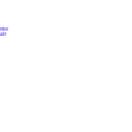
rtice
ali)