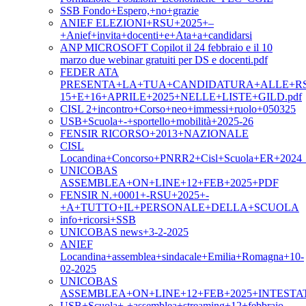
SSB Fondo+Espero,+no+grazie
ANIEF ELEZIONI+RSU+2025+–
+Anief+invita+docenti+e+Ata+a+candidarsi
ANP MICROSOFT Copilot il 24 febbraio e il 10
marzo due webinar gratuiti per DS e docenti.pdf
FEDER ATA
PRESENTA+LA+TUA+CANDIDATURA+ALLE+RS
15+E+16+APRILE+2025+NELLE+LISTE+GILD.pdf
CISL 2+incontro+Corso+neo+immessi+ruolo+050325
USB+Scuola+-+sportello+mobilità+2025-26
FENSIR RICORSO+2013+NAZIONALE
CISL
Locandina+Concorso+PNRR2+Cisl+Scuola+ER+2024_m
UNICOBAS
ASSEMBLEA+ON+LINE+12+FEB+2025+PDF
FENSIR N.+0001+-RSU+2025+-
+A+TUTTO+IL+PERSONALE+DELLA+SCUOLA
info+ricorsi+SSB
UNICOBAS news+3-2-2025
ANIEF
Locandina+assemblea+sindacale+Emilia+Romagna+10-
02-2025
UNICOBAS
ASSEMBLEA+ON+LINE+12+FEB+2025+INTESTA
USB+Scuola+-+assemblea+streaming+12+febbraio