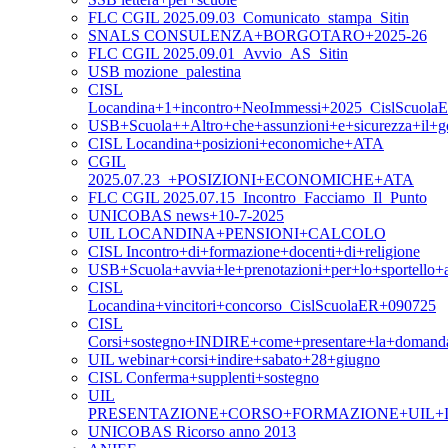
FLC CGIL 2025.09.03_Comunicato_stampa_Sitin
SNALS CONSULENZA+BORGOTARO+2025-26
FLC CGIL 2025.09.01_Avvio_AS_Sitin
USB mozione_palestina
CISL
Locandina+1+incontro+NeoImmessi+2025_CislScuola
USB+Scuola++Altro+che+assunzioni+e+sicurezza+il+g
CISL Locandina+posizioni+economiche+ATA
CGIL
2025.07.23_+POSIZIONI+ECONOMICHE+ATA
FLC CGIL 2025.07.15_Incontro_Facciamo_Il_Punto
UNICOBAS news+10-7-2025
UIL LOCANDINA+PENSIONI+CALCOLO
CISL Incontro+di+formazione+docenti+di+religione
USB+Scuola+avvia+le+prenotazioni+per+lo+sportello+as
CISL
Locandina+vincitori+concorso_CislScuolaER+090725
CISL
Corsi+sostegno+INDIRE+come+presentare+la+domand
UIL webinar+corsi+indire+sabato+28+giugno
CISL Conferma+supplenti+sostegno
UIL
PRESENTAZIONE+CORSO+FORMAZIONE+UIL+I
UNICOBAS Ricorso anno 2013