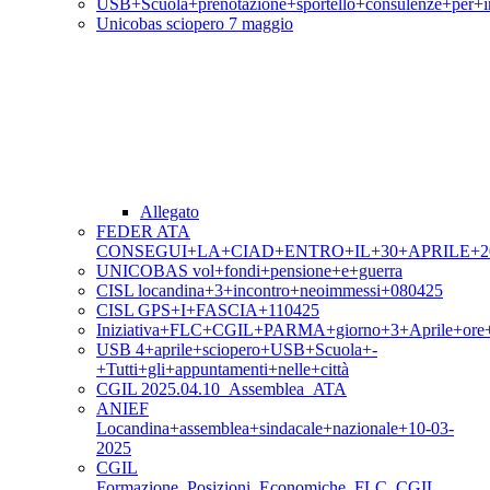
USB+Scuola+prenotazione+sportello+consulenze+per+i
Unicobas sciopero 7 maggio
Allegato
FEDER ATA
CONSEGUI+LA+CIAD+ENTRO+IL+30+APRILE+2
UNICOBAS vol+fondi+pensione+e+guerra
CISL locandina+3+incontro+neoimmessi+080425
CISL GPS+I+FASCIA+110425
Iniziativa+FLC+CGIL+PARMA+giorno+3+Aprile+ore
USB 4+aprile+sciopero+USB+Scuola+-
+Tutti+gli+appuntamenti+nelle+città
CGIL 2025.04.10_Assemblea_ATA
ANIEF
Locandina+assemblea+sindacale+nazionale+10-03-
2025
CGIL
Formazione_Posizioni_Economiche_FLC_CGIL