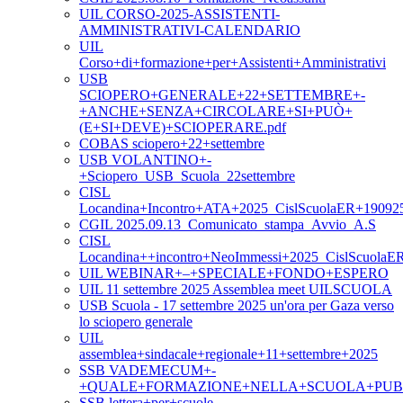
UIL CORSO-2025-ASSISTENTI-
AMMINISTRATIVI-CALENDARIO
UIL
Corso+di+formazione+per+Assistenti+Amministrativi
USB
SCIOPERO+GENERALE+22+SETTEMBRE+-
+ANCHE+SENZA+CIRCOLARE+SI+PUÒ+
(E+SI+DEVE)+SCIOPERARE.pdf
COBAS sciopero+22+settembre
USB VOLANTINO+-
+Sciopero_USB_Scuola_22settembre
CISL
Locandina+Incontro+ATA+2025_CislScuolaER+19092
CGIL 2025.09.13_Comunicato_stampa_Avvio_A.S
CISL
Locandina++incontro+NeoImmessi+2025_CislScuolaE
UIL WEBINAR+–+SPECIALE+FONDO+ESPERO
UIL 11 settembre 2025 Assemblea meet UILSCUOLA
USB Scuola - 17 settembre 2025 un'ora per Gaza verso
lo sciopero generale
UIL
assemblea+sindacale+regionale+11+settembre+2025
SSB VADEMECUM+-
+QUALE+FORMAZIONE+NELLA+SCUOLA+PUB
SSB lettera+per+scuole