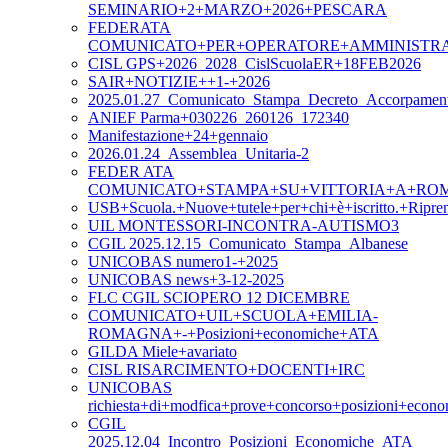
SEMINARIO+2+MARZO+2026+PESCARA
FEDERATA
COMUNICATO+PER+OPERATORE+AMMINISTR
CISL GPS+2026_2028_CislScuolaER+18FEB2026
SAIR+NOTIZIE++1-+2026
2025.01.27_Comunicato_Stampa_Decreto_Accorpament
ANIEF Parma+030226_260126_172340
Manifestazione+24+gennaio
2026.01.24_Assemblea_Unitaria-2
FEDER ATA
COMUNICATO+STAMPA+SU+VITTORIA+A+ROM
USB+Scuola.+Nuove+tutele+per+chi+è+iscritto.+Ripre
UIL MONTESSORI-INCONTRA-AUTISMO3
CGIL 2025.12.15_Comunicato_Stampa_Albanese
UNICOBAS numero1-+2025
UNICOBAS news+3-12-2025
FLC CGIL SCIOPERO 12 DICEMBRE
COMUNICATO+UIL+SCUOLA+EMILIA-
ROMAGNA+-+Posizioni+economiche+ATA
GILDA Miele+avariato
CISL RISARCIMENTO+DOCENTI+IRC
UNICOBAS
richiesta+di+modfica+prove+concorso+posizioni+eco
CGIL
2025.12.04_Incontro_Posizioni_Economiche_ATA