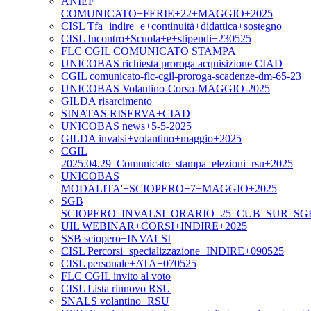
ANIEF
COMUNICATO+FERIE+22+MAGGIO+2025
CISL Tfa+indire+e+continuità+didattica+sostegno
CISL Incontro+Scuola+e+stipendi+230525
FLC CGIL COMUNICATO STAMPA
UNICOBAS richiesta proroga acquisizione CIAD
CGIL comunicato-flc-cgil-proroga-scadenze-dm-65-23
UNICOBAS Volantino-Corso-MAGGIO-2025
GILDA risarcimento
SINATAS RISERVA+CIAD
UNICOBAS news+5-5-2025
GILDA invalsi+volantino+maggio+2025
CGIL
2025.04.29_Comunicato_stampa_elezioni_rsu+2025
UNICOBAS
MODALITA'+SCIOPERO+7+MAGGIO+2025
SGB
SCIOPERO_INVALSI_ORARIO_25_CUB_SUR_SG
UIL WEBINAR+CORSI+INDIRE+2025
SSB sciopero+INVALSI
CISL Percorsi+specializzazione+INDIRE+090525
CISL personale+ATA+070525
FLC CGIL invito al voto
CISL Lista rinnovo RSU
SNALS volantino+RSU