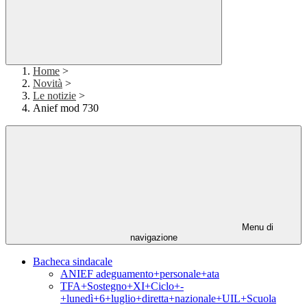
Home
>
Novità
>
Le notizie
>
Anief mod 730
Menu di
navigazione
Bacheca sindacale
ANIEF adeguamento+personale+ata
TFA+Sostegno+XI+Ciclo+-
+lunedì+6+luglio+diretta+nazionale+UIL+Scuola