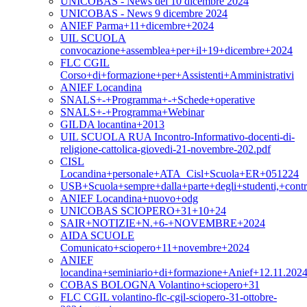
UNICOBAS - News del 10 dicembre 2024
UNICOBAS - News 9 dicembre 2024
ANIEF Parma+11+dicembre+2024
UIL SCUOLA
convocazione+assemblea+per+il+19+dicembre+2024
FLC CGIL
Corso+di+formazione+per+Assistenti+Amministrativi
ANIEF Locandina
SNALS+-+Programma+-+Schede+operative
SNALS+-+Programma+Webinar
GILDA locantina+2013
UIL SCUOLA RUA Incontro-Informativo-docenti-di-
religione-cattolica-giovedi-21-novembre-202.pdf
CISL
Locandina+personale+ATA_Cisl+Scuola+ER+051224
USB+Scuola+sempre+dalla+parte+degli+studenti,+contr
ANIEF Locandina+nuovo+odg
UNICOBAS SCIOPERO+31+10+24
SAIR+NOTIZIE+N.+6-+NOVEMBRE+2024
AIDA SCUOLE
Comunicato+sciopero+11+novembre+2024
ANIEF
locandina+seminiario+di+formazione+Anief+12.11.2024
COBAS BOLOGNA Volantino+sciopero+31
FLC CGIL volantino-flc-cgil-sciopero-31-ottobre-