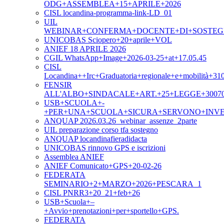
ODG+ASSEMBLEA+15+APRILE+2026
CISL locandina-programma-link-LD_01
UIL
WEBINAR+CONFERMA+DOCENTE+DI+SOSTEGNO
UNICOBAS Sciopero+20+aprile+VOL
ANIEF 18 APRILE 2026
CGIL WhatsApp+Image+2026-03-25+at+17.05.45
CISL
Locandina++Irc+Graduatoria+regionale+e+mobilità+31
FENSIR
ALL'ALBO+SINDACALE+ART.+25+LEGGE+3007
USB+SCUOLA+-
+PER+UNA+SCUOLA+SICURA+SERVONO+INVE
ANQUAP 2026.03.26_webinar_assenze_2parte
UIL preparazione corso tfa sostegno
ANQUAP locandinafieradidacta
UNICOBAS rinnovo GPS e iscrizioni
Assemblea ANIEF
ANIEF Comunicato+GPS+20-02-26
FEDERATA
SEMINARIO+2+MARZO+2026+PESCARA_1
CISL PNRR3+20_21+feb+26
USB+Scuola+–
+Avvio+prenotazioni+per+sportello+GPS.
FEDERATA