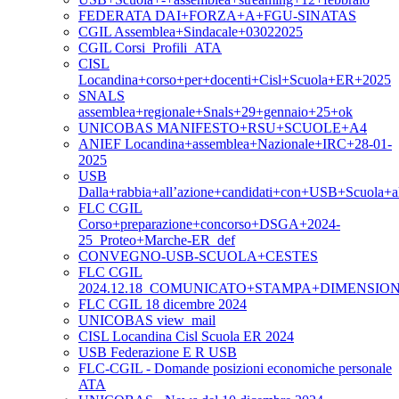
FEDERATA DAI+FORZA+A+FGU-SINATAS
CGIL Assemblea+Sindacale+03022025
CGIL Corsi_Profili_ATA
CISL
Locandina+corso+per+docenti+Cisl+Scuola+ER+2025
SNALS
assemblea+regionale+Snals+29+gennaio+25+ok
UNICOBAS MANIFESTO+RSU+SCUOLE+A4
ANIEF Locandina+assemblea+Nazionale+IRC+28-01-
2025
USB
Dalla+rabbia+all’azione+candidati+con+USB+Scuola+
FLC CGIL
Corso+preparazione+concorso+DSGA+2024-
25_Proteo+Marche-ER_def
CONVEGNO-USB-SCUOLA+CESTES
FLC CGIL
2024.12.18_COMUNICATO+STAMPA+DIMENSI
FLC CGIL 18 dicembre 2024
UNICOBAS view_mail
CISL Locandina Cisl Scuola ER 2024
USB Federazione E R USB
FLC-CGIL - Domande posizioni economiche personale
ATA