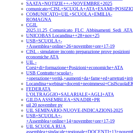
SAATA+NOTIZIE++-+NOVEMBRE+2025
comunicato+CISL+SCUOLA+ATA+ESAMI+POSIZ
COMUNICATO+UIL+SCUOLA+EMILIA-
ROMAGNA
CGIL
2025.11.25_Comunicato_FLC_Abbinamenti_Sedi_ATA
UNICOBAS Locandina++28+nov+25
USB+SCUOLA+-
+Assemblea+online+26+novembre+ore+17-19
CISL - simulatore inconto preparazione prove posizioni
economiche ATA
UIL -
Corsi+di+formazione+Posizioni+economiche+ATA
USB Contratto+scuola+-
+operazione+verità,+aumenti+da+fame+ed+arretrati+irris
Locandina+webinar+docenti+neoimmessi+CislScuolaE
FEDERATA
L'OLTRAGGIO+SALARIALE+AGLI+ATA
GILDA ASSEMBLEA+SNADIR+PR
uil 20 novembre pv
UIL SEMINARIO-NUOVE-INDICAZIONI-2025
USB+SCUOLA+-
+Assemblea+online+14+novembre+ore+17-19
UIL SCUOLA RUA
assemblea+sindacale+regionale+DOCENTI+13+novem