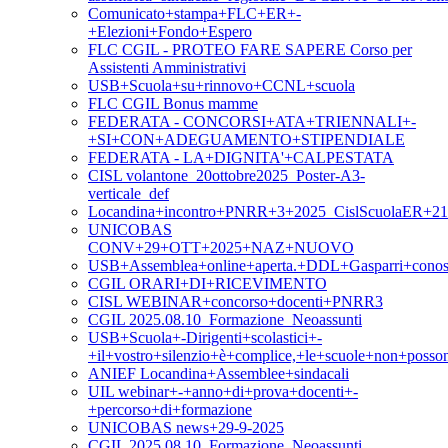
Comunicato+stampa+FLC+ER+-
+Elezioni+Fondo+Espero
FLC CGIL - PROTEO FARE SAPERE Corso per
Assistenti Amministrativi
USB+Scuola+su+rinnovo+CCNL+scuola
FLC CGIL Bonus mamme
FEDERATA - CONCORSI+ATA+TRIENNALI+-
+SI+CON+ADEGUAMENTO+STIPENDIALE
FEDERATA - LA+DIGNITA'+CALPESTATA
CISL volantone_20ottobre2025_Poster-A3-
verticale_def
Locandina+incontro+PNRR+3+2025_CislScuolaER+21
UNICOBAS
CONV+29+OTT+2025+NAZ+NUOVO
USB+Assemblea+online+aperta.+DDL+Gasparri+conosc
CGIL ORARI+DI+RICEVIMENTO
CISL WEBINAR+concorso+docenti+PNRR3
CGIL 2025.08.10_Formazione_Neoassunti
USB+Scuola+-Dirigenti+scolastici+-
+il+vostro+silenzio+è+complice,+le+scuole+non+posso
ANIEF Locandina+Assemblee+sindacali
UIL webinar+-+anno+di+prova+docenti+-
+percorso+di+formazione
UNICOBAS news+29-9-2025
CGIL 2025.08.10_Formazione_Neoassunti