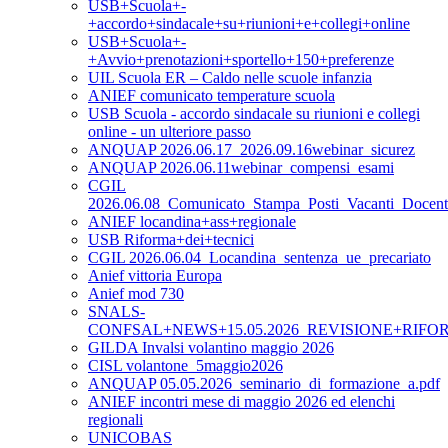
USB+Scuola+-
+accordo+sindacale+su+riunioni+e+collegi+online
USB+Scuola+-
+Avvio+prenotazioni+sportello+150+preferenze
UIL Scuola ER – Caldo nelle scuole infanzia
ANIEF comunicato temperature scuola
USB Scuola - accordo sindacale su riunioni e collegi
online - un ulteriore passo
ANQUAP 2026.06.17_2026.09.16webinar_sicurez
ANQUAP 2026.06.11webinar_compensi_esami
CGIL
2026.06.08_Comunicato_Stampa_Posti_Vacanti_Doce
ANIEF locandina+ass+regionale
USB Riforma+dei+tecnici
CGIL 2026.06.04_Locandina_sentenza_ue_precariato
Anief vittoria Europa
Anief mod 730
SNALS-
CONFSAL+NEWS+15.05.2026_REVISIONE+RIFO
GILDA Invalsi volantino maggio 2026
CISL volantone_5maggio2026
ANQUAP 05.05.2026_seminario_di_formazione_a.pdf
ANIEF incontri mese di maggio 2026 ed elenchi
regionali
UNICOBAS