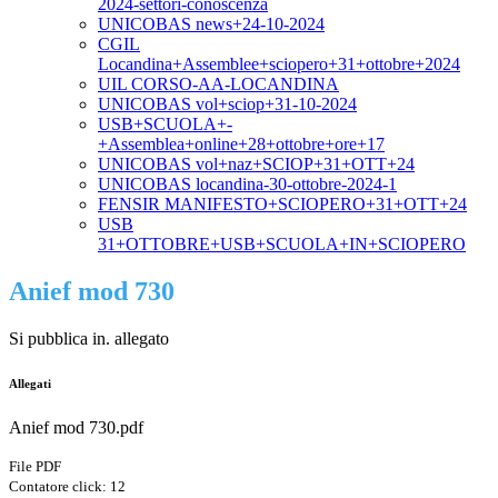
2024-settori-conoscenza
UNICOBAS news+24-10-2024
CGIL
Locandina+Assemblee+sciopero+31+ottobre+2024
UIL CORSO-AA-LOCANDINA
UNICOBAS vol+sciop+31-10-2024
USB+SCUOLA+-
+Assemblea+online+28+ottobre+ore+17
UNICOBAS vol+naz+SCIOP+31+OTT+24
UNICOBAS locandina-30-ottobre-2024-1
FENSIR MANIFESTO+SCIOPERO+31+OTT+24
USB
31+OTTOBRE+USB+SCUOLA+IN+SCIOPERO
Anief mod 730
Si pubblica in. allegato
Allegati
Anief mod 730.pdf
File PDF
Contatore click: 12