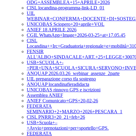
ODG+ASSEMBLEA+15+APRILE+2026
CISL locandina-programma-link-LD_01
UIL
WEBINAR+CONFERMA+DOCENTE+DI+SOSTEGNO
UNICOBAS Sciopero+20+aprile+VOL
ANIEF 18 APRILE 2026
CGIL WhatsApp+Image+2026-03-25+at+17.05.45
CISL
Locandina++Irc+Graduatoria+regionale+e+mobilità+31
FENSIR
ALL'ALBO+SINDACALE+ART.+25+LEGGE+3007
USB+SCUOLA+-
+PER+UNA+SCUOLA+SICURA+SERVONO+INVE
ANQUAP 2026.03.26_webinar_assenze_2parte
UIL preparazione corso tfa sostegno
ANQUAP locandinafieradidacta
UNICOBAS rinnovo GPS e iscrizioni
Assemblea ANIEF
ANIEF Comunicato+GPS+20-02-26
FEDERATA
SEMINARIO+2+MARZO+2026+PESCARA_1
CISL PNRR3+20_21+feb+26
USB+Scuola+–
+Avvio+prenotazioni+per+sportello+GPS.
FEDERATA