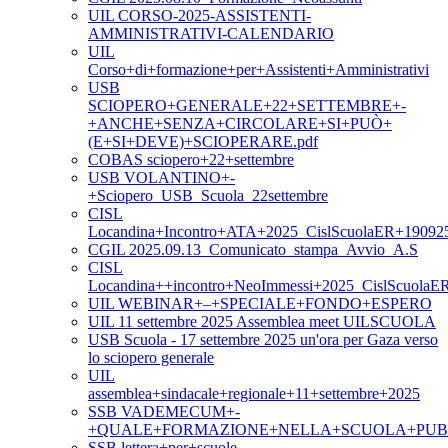
UIL CORSO-2025-ASSISTENTI-
AMMINISTRATIVI-CALENDARIO
UIL
Corso+di+formazione+per+Assistenti+Amministrativi
USB
SCIOPERO+GENERALE+22+SETTEMBRE+-
+ANCHE+SENZA+CIRCOLARE+SI+PUÒ+
(E+SI+DEVE)+SCIOPERARE.pdf
COBAS sciopero+22+settembre
USB VOLANTINO+-
+Sciopero_USB_Scuola_22settembre
CISL
Locandina+Incontro+ATA+2025_CislScuolaER+19092
CGIL 2025.09.13_Comunicato_stampa_Avvio_A.S
CISL
Locandina++incontro+NeoImmessi+2025_CislScuolaE
UIL WEBINAR+–+SPECIALE+FONDO+ESPERO
UIL 11 settembre 2025 Assemblea meet UILSCUOLA
USB Scuola - 17 settembre 2025 un'ora per Gaza verso
lo sciopero generale
UIL
assemblea+sindacale+regionale+11+settembre+2025
SSB VADEMECUM+-
+QUALE+FORMAZIONE+NELLA+SCUOLA+PUB
SSB lettera+per+scuole