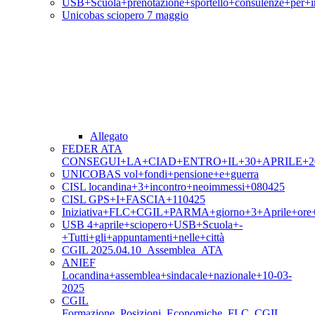
USB+Scuola+prenotazione+sportello+consulenze+per+i
Unicobas sciopero 7 maggio
Allegato
FEDER ATA
CONSEGUI+LA+CIAD+ENTRO+IL+30+APRILE+2
UNICOBAS vol+fondi+pensione+e+guerra
CISL locandina+3+incontro+neoimmessi+080425
CISL GPS+I+FASCIA+110425
Iniziativa+FLC+CGIL+PARMA+giorno+3+Aprile+ore
USB 4+aprile+sciopero+USB+Scuola+-
+Tutti+gli+appuntamenti+nelle+città
CGIL 2025.04.10_Assemblea_ATA
ANIEF
Locandina+assemblea+sindacale+nazionale+10-03-
2025
CGIL
Formazione_Posizioni_Economiche_FLC_CGIL