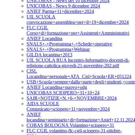
UNICOBAS - News del 10 dicembre 2024
UNICOBAS - News 9 dicembre 2024
ANIEF Parma+11+dicembre+2024
UIL SCUOLA
convocazione+assemblea+per+il+19+dicembre+2024
FLC CGIL
Corso+di+formazione+per+Assistenti+Amministrativi
ANIEF Locandina
SNALS+-+Programma+-+Schede+operative
SNALS+-+Programma+Webinar
GILDA locantina+2013
UIL SCUOLA RUA Incontro-Informativo-docenti-di-
religione-cattolica-giovedi-21-novembre-202.pdf
CISL
Locandina+personale+ATA_Cisl+Scuola+ER+051224
USB+Scuola+sempre+dalla+parte+degli+studenti,+contr
ANIEF Locandina+nuovo+odg
UNICOBAS SCIOPERO+31+10+24
SAIR+NOTIZIE+N.+6-+NOVEMBRE+2024
AIDA SCUOLE
Comunicato+sciopero+11+novembre+2024
ANIEF
locandina+seminiario+di+formazione+Anief+12.11.2024
COBAS BOLOGNA Volantino+sciopero+31
FLC CGIL volantino-flc-cgil-sciopero-31-ottobre-