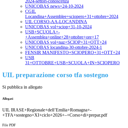
2024-settori-conoscenza
UNICOBAS news+24-10-2024
CGIL
Locandina+Assemblee+sciopero+31+ottobre+2024
UIL CORSO-AA-LOCANDINA
UNICOBAS vol+sciop+31-10-2024
USB+SCUOLA+-
+Assemblea+online+28+ottobre+ore+17
UNICOBAS vol+naz+SCIOP+31+OTT+24
UNICOBAS locandina-30-ottobre-2024-1
FENSIR MANIFESTO+SCIOPERO+31+OTT+24
USB
31+OTTOBRE+USB+SCUOLA+IN+SCIOPERO
UIL preparazione corso tfa sostegno
Si pubblica in allegato
Allegati
UIL IRASE+Regionale+dell’Emilia+Romagna+-
+TFA+sostegno+XI+ciclo+2026+–+Corso+di+prepar.pdf
File PDF