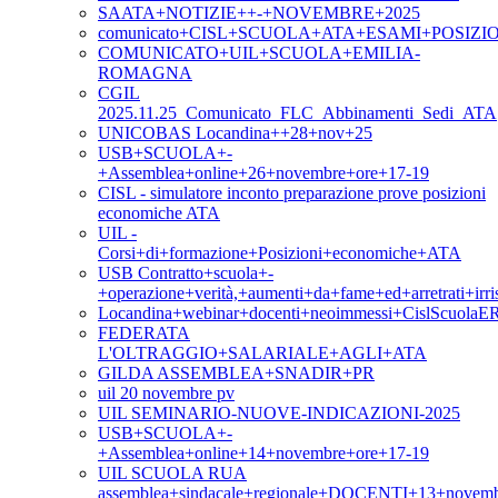
SAATA+NOTIZIE++-+NOVEMBRE+2025
comunicato+CISL+SCUOLA+ATA+ESAMI+POSIZ
COMUNICATO+UIL+SCUOLA+EMILIA-
ROMAGNA
CGIL
2025.11.25_Comunicato_FLC_Abbinamenti_Sedi_ATA
UNICOBAS Locandina++28+nov+25
USB+SCUOLA+-
+Assemblea+online+26+novembre+ore+17-19
CISL - simulatore inconto preparazione prove posizioni
economiche ATA
UIL -
Corsi+di+formazione+Posizioni+economiche+ATA
USB Contratto+scuola+-
+operazione+verità,+aumenti+da+fame+ed+arretrati+irris
Locandina+webinar+docenti+neoimmessi+CislScuolaE
FEDERATA
L'OLTRAGGIO+SALARIALE+AGLI+ATA
GILDA ASSEMBLEA+SNADIR+PR
uil 20 novembre pv
UIL SEMINARIO-NUOVE-INDICAZIONI-2025
USB+SCUOLA+-
+Assemblea+online+14+novembre+ore+17-19
UIL SCUOLA RUA
assemblea+sindacale+regionale+DOCENTI+13+novem