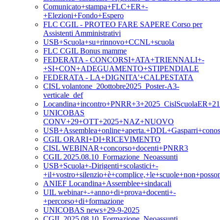
Comunicato+stampa+FLC+ER+-
+Elezioni+Fondo+Espero
FLC CGIL - PROTEO FARE SAPERE Corso per
Assistenti Amministrativi
USB+Scuola+su+rinnovo+CCNL+scuola
FLC CGIL Bonus mamme
FEDERATA - CONCORSI+ATA+TRIENNALI+-
+SI+CON+ADEGUAMENTO+STIPENDIALE
FEDERATA - LA+DIGNITA'+CALPESTATA
CISL volantone_20ottobre2025_Poster-A3-
verticale_def
Locandina+incontro+PNRR+3+2025_CislScuolaER+21
UNICOBAS
CONV+29+OTT+2025+NAZ+NUOVO
USB+Assemblea+online+aperta.+DDL+Gasparri+conosc
CGIL ORARI+DI+RICEVIMENTO
CISL WEBINAR+concorso+docenti+PNRR3
CGIL 2025.08.10_Formazione_Neoassunti
USB+Scuola+-Dirigenti+scolastici+-
+il+vostro+silenzio+è+complice,+le+scuole+non+posso
ANIEF Locandina+Assemblee+sindacali
UIL webinar+-+anno+di+prova+docenti+-
+percorso+di+formazione
UNICOBAS news+29-9-2025
CGIL 2025.08.10_Formazione_Neoassunti