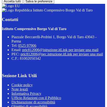
Accetta tutti
Salva le preferenze
Istituto Comprensivo Borgo Val di Taro
Contatti
Istituto Comprensivo Borgo Val di Taro
Piazzale Beccarelli-Pedrini 1, Borgo Val di Taro 43043 -
Parma
Tel:
0525 97906
Email:
pric812006@istruzione.it
Link per inviare una mail
PEC:
pric812006@pec.istruzione.it
Link per inviare una mail
C.F.: 81002050342
Sezione Link Utili
Cookie policy
Note legali
Informativa Privacy
Ufficio Relazioni con il Pubblico
Dichiarazione di accessibilità
Obiettivi di accessibilità