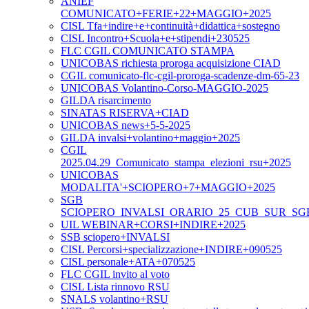
ANIEF
COMUNICATO+FERIE+22+MAGGIO+2025
CISL Tfa+indire+e+continuità+didattica+sostegno
CISL Incontro+Scuola+e+stipendi+230525
FLC CGIL COMUNICATO STAMPA
UNICOBAS richiesta proroga acquisizione CIAD
CGIL comunicato-flc-cgil-proroga-scadenze-dm-65-23
UNICOBAS Volantino-Corso-MAGGIO-2025
GILDA risarcimento
SINATAS RISERVA+CIAD
UNICOBAS news+5-5-2025
GILDA invalsi+volantino+maggio+2025
CGIL
2025.04.29_Comunicato_stampa_elezioni_rsu+2025
UNICOBAS
MODALITA'+SCIOPERO+7+MAGGIO+2025
SGB
SCIOPERO_INVALSI_ORARIO_25_CUB_SUR_SG
UIL WEBINAR+CORSI+INDIRE+2025
SSB sciopero+INVALSI
CISL Percorsi+specializzazione+INDIRE+090525
CISL personale+ATA+070525
FLC CGIL invito al voto
CISL Lista rinnovo RSU
SNALS volantino+RSU