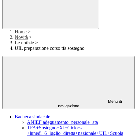
Home
>
Novità
>
Le notizie
>
UIL preparazione corso tfa sostegno
Menu di
navigazione
Bacheca sindacale
ANIEF adeguamento+personale+ata
TFA+Sostegno+XI+Ciclo+-
+lunedì+6+luglio+diretta+nazionale+UIL+Scuola