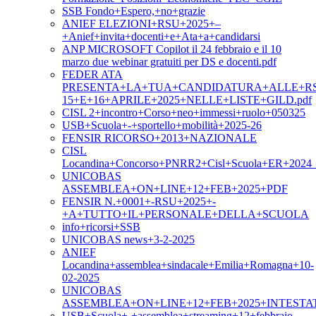
SSB Fondo+Espero,+no+grazie
ANIEF ELEZIONI+RSU+2025+–
+Anief+invita+docenti+e+Ata+a+candidarsi
ANP MICROSOFT Copilot il 24 febbraio e il 10
marzo due webinar gratuiti per DS e docenti.pdf
FEDER ATA
PRESENTA+LA+TUA+CANDIDATURA+ALLE+RS
15+E+16+APRILE+2025+NELLE+LISTE+GILD.pdf
CISL 2+incontro+Corso+neo+immessi+ruolo+050325
USB+Scuola+-+sportello+mobilità+2025-26
FENSIR RICORSO+2013+NAZIONALE
CISL
Locandina+Concorso+PNRR2+Cisl+Scuola+ER+2024_m
UNICOBAS
ASSEMBLEA+ON+LINE+12+FEB+2025+PDF
FENSIR N.+0001+-RSU+2025+-
+A+TUTTO+IL+PERSONALE+DELLA+SCUOLA
info+ricorsi+SSB
UNICOBAS news+3-2-2025
ANIEF
Locandina+assemblea+sindacale+Emilia+Romagna+10-
02-2025
UNICOBAS
ASSEMBLEA+ON+LINE+12+FEB+2025+INTESTA
USB+Scuola+-+assemblea+streaming+12+febbraio