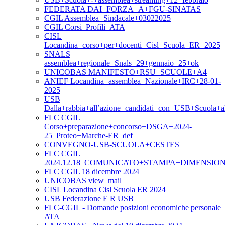
FEDERATA DAI+FORZA+A+FGU-SINATAS
CGIL Assemblea+Sindacale+03022025
CGIL Corsi_Profili_ATA
CISL
Locandina+corso+per+docenti+Cisl+Scuola+ER+2025
SNALS
assemblea+regionale+Snals+29+gennaio+25+ok
UNICOBAS MANIFESTO+RSU+SCUOLE+A4
ANIEF Locandina+assemblea+Nazionale+IRC+28-01-
2025
USB
Dalla+rabbia+all’azione+candidati+con+USB+Scuola+
FLC CGIL
Corso+preparazione+concorso+DSGA+2024-
25_Proteo+Marche-ER_def
CONVEGNO-USB-SCUOLA+CESTES
FLC CGIL
2024.12.18_COMUNICATO+STAMPA+DIMENSI
FLC CGIL 18 dicembre 2024
UNICOBAS view_mail
CISL Locandina Cisl Scuola ER 2024
USB Federazione E R USB
FLC-CGIL - Domande posizioni economiche personale
ATA