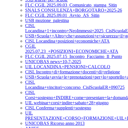
FLC CGIL 2025.09.03_Comunicato_stampa_Sitin
SNALS CONSULENZA+BORGOTARO+2025-26
FLC CGIL 2025.09.01_Avvio_AS_Sitin
USB mozione_palestina
CISL
Locandina+1+incontro+NeoImmessi+2025_CislScuola
USB+Scuola++Altro+che+assunzioni+e+sicurezza+il+g
CISL Locandina+posizioni+economiche+ATA
CGIL
2025.07.23_+POSIZIONI+ECONOMICHE+ATA
FLC CGIL 2025.07.15_Incontro_Facciamo_Il_Punto
UNICOBAS news+10-7-2025
UIL LOCANDINA+PENSIONI+CALCOLO
CISL Incontro+di+formazione+docenti+di+religione
USB+Scuola+avvia+le+prenotazioni+per+lo+sportello+as
CISL
Locandina+vincitori+concorso_CislScuolaER+090725
CISL
Corsi+sostegno+INDIRE+come+presentare+la+domand
UIL webinar+corsi+indire+sabato+28+giugno
CISL Conferma+supplenti+sostegno
UIL
PRESENTAZIONE+CORSO+FORMAZIONE+UIL+I
UNICOBAS Ricorso anno 2013