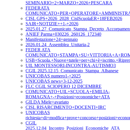
SEMINARIO+2+MARZO+2026+PESCARA
FEDERATA
COMUNICATO+PER+OPERATORE+AMMINISTR
CISL GPS+2026_2028_CislScuolaER+18FEB2026
SAIR+NOTIZIE++1-+2026
2025.01.27_Comunicato_Stampa_Decreto_Accorpament
ANIEF Parma+030226_260126_172340
Manifestazione+24+gennaio
2026.01.24_Assemblea_Unitaria-2
FEDER ATA
COMUNICATO+STAMPA+SU+VITTORIA+A+ROM
USB+Scuola.+Nuove+tutele+per+chi+è+iscritto.+Ripre
UIL MONTESSORI-INCONTRA-AUTISMO3
CGIL 2025.12.15_Comunicato_Stampa_Albanese
UNICOBAS numero1-+2025
UNICOBAS news+3-12-2025
FLC CGIL SCIOPERO 12 DICEMBRE
COMUNICATO+UIL+SCUOLA+EMILIA-
ROMAGNA+-+Posizioni+economiche+ATA
GILDA Miele+avariato
CISL RISARCIMENTO+DOCENTI+IRC
UNICOBAS
richiesta+di+modfica+prove+concorso+posizioni+eco
CGIL
2025.12.04_Incontro_Posizioni_Economiche_ATA