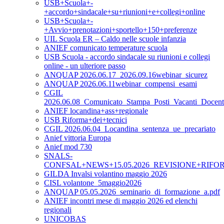
USB+Scuola+-
+accordo+sindacale+su+riunioni+e+collegi+online
USB+Scuola+-
+Avvio+prenotazioni+sportello+150+preferenze
UIL Scuola ER – Caldo nelle scuole infanzia
ANIEF comunicato temperature scuola
USB Scuola - accordo sindacale su riunioni e collegi
online - un ulteriore passo
ANQUAP 2026.06.17_2026.09.16webinar_sicurez
ANQUAP 2026.06.11webinar_compensi_esami
CGIL
2026.06.08_Comunicato_Stampa_Posti_Vacanti_Doce
ANIEF locandina+ass+regionale
USB Riforma+dei+tecnici
CGIL 2026.06.04_Locandina_sentenza_ue_precariato
Anief vittoria Europa
Anief mod 730
SNALS-
CONFSAL+NEWS+15.05.2026_REVISIONE+RIFO
GILDA Invalsi volantino maggio 2026
CISL volantone_5maggio2026
ANQUAP 05.05.2026_seminario_di_formazione_a.pdf
ANIEF incontri mese di maggio 2026 ed elenchi
regionali
UNICOBAS