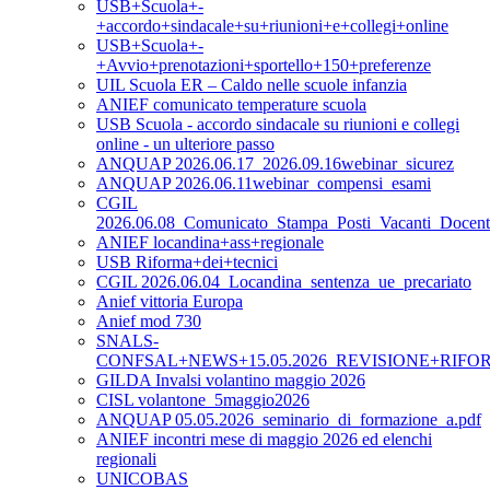
USB+Scuola+-
+accordo+sindacale+su+riunioni+e+collegi+online
USB+Scuola+-
+Avvio+prenotazioni+sportello+150+preferenze
UIL Scuola ER – Caldo nelle scuole infanzia
ANIEF comunicato temperature scuola
USB Scuola - accordo sindacale su riunioni e collegi
online - un ulteriore passo
ANQUAP 2026.06.17_2026.09.16webinar_sicurez
ANQUAP 2026.06.11webinar_compensi_esami
CGIL
2026.06.08_Comunicato_Stampa_Posti_Vacanti_Doce
ANIEF locandina+ass+regionale
USB Riforma+dei+tecnici
CGIL 2026.06.04_Locandina_sentenza_ue_precariato
Anief vittoria Europa
Anief mod 730
SNALS-
CONFSAL+NEWS+15.05.2026_REVISIONE+RIFO
GILDA Invalsi volantino maggio 2026
CISL volantone_5maggio2026
ANQUAP 05.05.2026_seminario_di_formazione_a.pdf
ANIEF incontri mese di maggio 2026 ed elenchi
regionali
UNICOBAS