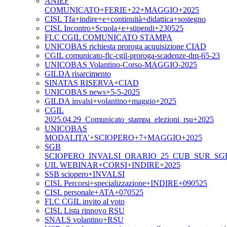
ANIEF
COMUNICATO+FERIE+22+MAGGIO+2025
CISL Tfa+indire+e+continuità+didattica+sostegno
CISL Incontro+Scuola+e+stipendi+230525
FLC CGIL COMUNICATO STAMPA
UNICOBAS richiesta proroga acquisizione CIAD
CGIL comunicato-flc-cgil-proroga-scadenze-dm-65-23
UNICOBAS Volantino-Corso-MAGGIO-2025
GILDA risarcimento
SINATAS RISERVA+CIAD
UNICOBAS news+5-5-2025
GILDA invalsi+volantino+maggio+2025
CGIL
2025.04.29_Comunicato_stampa_elezioni_rsu+2025
UNICOBAS
MODALITA'+SCIOPERO+7+MAGGIO+2025
SGB
SCIOPERO_INVALSI_ORARIO_25_CUB_SUR_SG
UIL WEBINAR+CORSI+INDIRE+2025
SSB sciopero+INVALSI
CISL Percorsi+specializzazione+INDIRE+090525
CISL personale+ATA+070525
FLC CGIL invito al voto
CISL Lista rinnovo RSU
SNALS volantino+RSU