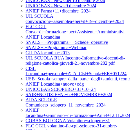
UNICOBAS - News del 10 dicembre 2024
UNICOBAS - News 9 dicembre 2024
ANIEF Parma+11+dicembre+2024
UIL SCUOLA
convocazione+assemblea+per+il+19+dicembre+2024
FLC CGIL
Corso+di+formazione+per+Assistenti+Amministrativi
ANIEF Locandina
SNALS+-+Programma+-+Schede+operative
SNALS+-+Programma+Webinar
GILDA locantina+2013
UIL SCUOLA RUA Incontro-Informativo-docenti-di-
religione-cattolica-giovedi-21-novembre-202.pdf
CISL
Locandina+personale+ATA_Cisl+Scuola+ER+051224
USB+Scuola+sempre+dalla+parte+degli+studenti,+contr
ANIEF Locandina+nuovo+odg
UNICOBAS SCIOPERO+31+10+24
SAIR+NOTIZIE+N.+6-+NOVEMBRE+2024
AIDA SCUOLE
Comunicato+sciopero+11+novembre+2024
ANIEF
locandina+seminiario+di+formazione+Anief+12.11.2024
COBAS BOLOGNA Volantino+sciopero+31
FLC CGIL volantino-flc-cgil-sciopero-31-ottobre-