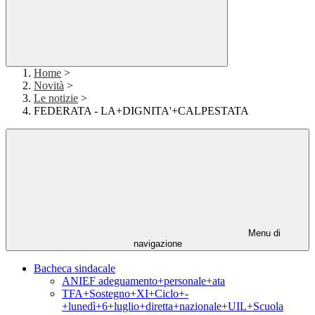
Home
>
Novità
>
Le notizie
>
FEDERATA - LA+DIGNITA'+CALPESTATA
Menu di
navigazione
Bacheca sindacale
ANIEF adeguamento+personale+ata
TFA+Sostegno+XI+Ciclo+-
+lunedì+6+luglio+diretta+nazionale+UIL+Scuola