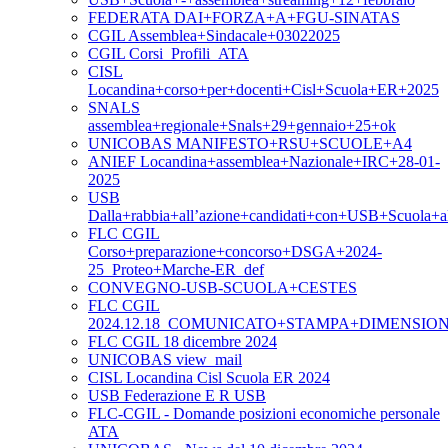
FEDERATA DAI+FORZA+A+FGU-SINATAS
CGIL Assemblea+Sindacale+03022025
CGIL Corsi_Profili_ATA
CISL
Locandina+corso+per+docenti+Cisl+Scuola+ER+2025
SNALS
assemblea+regionale+Snals+29+gennaio+25+ok
UNICOBAS MANIFESTO+RSU+SCUOLE+A4
ANIEF Locandina+assemblea+Nazionale+IRC+28-01-
2025
USB
Dalla+rabbia+all’azione+candidati+con+USB+Scuola+
FLC CGIL
Corso+preparazione+concorso+DSGA+2024-
25_Proteo+Marche-ER_def
CONVEGNO-USB-SCUOLA+CESTES
FLC CGIL
2024.12.18_COMUNICATO+STAMPA+DIMENSI
FLC CGIL 18 dicembre 2024
UNICOBAS view_mail
CISL Locandina Cisl Scuola ER 2024
USB Federazione E R USB
FLC-CGIL - Domande posizioni economiche personale
ATA