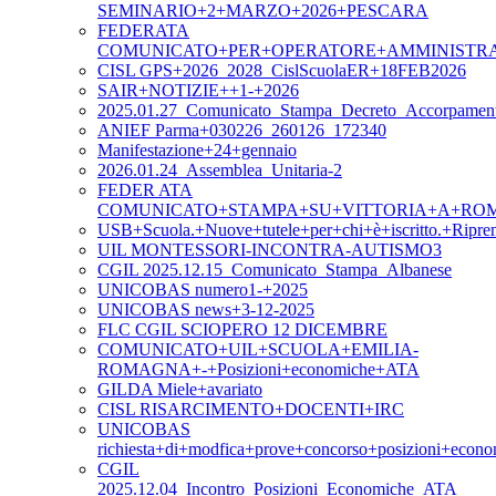
SEMINARIO+2+MARZO+2026+PESCARA
FEDERATA
COMUNICATO+PER+OPERATORE+AMMINISTR
CISL GPS+2026_2028_CislScuolaER+18FEB2026
SAIR+NOTIZIE++1-+2026
2025.01.27_Comunicato_Stampa_Decreto_Accorpament
ANIEF Parma+030226_260126_172340
Manifestazione+24+gennaio
2026.01.24_Assemblea_Unitaria-2
FEDER ATA
COMUNICATO+STAMPA+SU+VITTORIA+A+ROM
USB+Scuola.+Nuove+tutele+per+chi+è+iscritto.+Ripre
UIL MONTESSORI-INCONTRA-AUTISMO3
CGIL 2025.12.15_Comunicato_Stampa_Albanese
UNICOBAS numero1-+2025
UNICOBAS news+3-12-2025
FLC CGIL SCIOPERO 12 DICEMBRE
COMUNICATO+UIL+SCUOLA+EMILIA-
ROMAGNA+-+Posizioni+economiche+ATA
GILDA Miele+avariato
CISL RISARCIMENTO+DOCENTI+IRC
UNICOBAS
richiesta+di+modfica+prove+concorso+posizioni+eco
CGIL
2025.12.04_Incontro_Posizioni_Economiche_ATA