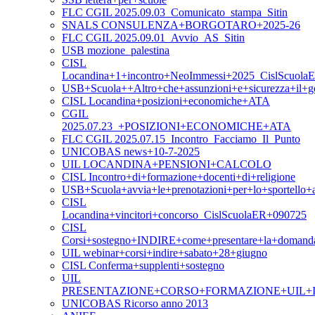
FLC CGIL 2025.09.03_Comunicato_stampa_Sitin
SNALS CONSULENZA+BORGOTARO+2025-26
FLC CGIL 2025.09.01_Avvio_AS_Sitin
USB mozione_palestina
CISL
Locandina+1+incontro+NeoImmessi+2025_CislScuola
USB+Scuola++Altro+che+assunzioni+e+sicurezza+il+g
CISL Locandina+posizioni+economiche+ATA
CGIL
2025.07.23_+POSIZIONI+ECONOMICHE+ATA
FLC CGIL 2025.07.15_Incontro_Facciamo_Il_Punto
UNICOBAS news+10-7-2025
UIL LOCANDINA+PENSIONI+CALCOLO
CISL Incontro+di+formazione+docenti+di+religione
USB+Scuola+avvia+le+prenotazioni+per+lo+sportello+as
CISL
Locandina+vincitori+concorso_CislScuolaER+090725
CISL
Corsi+sostegno+INDIRE+come+presentare+la+domand
UIL webinar+corsi+indire+sabato+28+giugno
CISL Conferma+supplenti+sostegno
UIL
PRESENTAZIONE+CORSO+FORMAZIONE+UIL+I
UNICOBAS Ricorso anno 2013