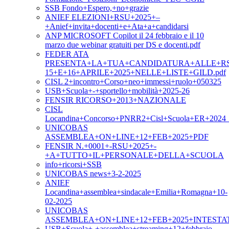
SSB Fondo+Espero,+no+grazie
ANIEF ELEZIONI+RSU+2025+–
+Anief+invita+docenti+e+Ata+a+candidarsi
ANP MICROSOFT Copilot il 24 febbraio e il 10
marzo due webinar gratuiti per DS e docenti.pdf
FEDER ATA
PRESENTA+LA+TUA+CANDIDATURA+ALLE+RS
15+E+16+APRILE+2025+NELLE+LISTE+GILD.pdf
CISL 2+incontro+Corso+neo+immessi+ruolo+050325
USB+Scuola+-+sportello+mobilità+2025-26
FENSIR RICORSO+2013+NAZIONALE
CISL
Locandina+Concorso+PNRR2+Cisl+Scuola+ER+2024_m
UNICOBAS
ASSEMBLEA+ON+LINE+12+FEB+2025+PDF
FENSIR N.+0001+-RSU+2025+-
+A+TUTTO+IL+PERSONALE+DELLA+SCUOLA
info+ricorsi+SSB
UNICOBAS news+3-2-2025
ANIEF
Locandina+assemblea+sindacale+Emilia+Romagna+10-
02-2025
UNICOBAS
ASSEMBLEA+ON+LINE+12+FEB+2025+INTESTA
USB+Scuola+-+assemblea+streaming+12+febbraio