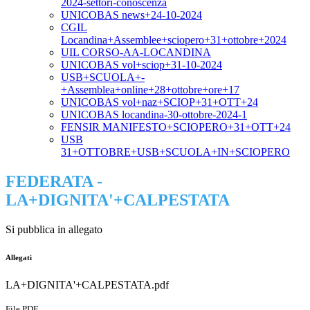
2024-settori-conoscenza
UNICOBAS news+24-10-2024
CGIL
Locandina+Assemblee+sciopero+31+ottobre+2024
UIL CORSO-AA-LOCANDINA
UNICOBAS vol+sciop+31-10-2024
USB+SCUOLA+-
+Assemblea+online+28+ottobre+ore+17
UNICOBAS vol+naz+SCIOP+31+OTT+24
UNICOBAS locandina-30-ottobre-2024-1
FENSIR MANIFESTO+SCIOPERO+31+OTT+24
USB
31+OTTOBRE+USB+SCUOLA+IN+SCIOPERO
FEDERATA -
LA+DIGNITA'+CALPESTATA
Si pubblica in allegato
Allegati
LA+DIGNITA'+CALPESTATA.pdf
File PDF