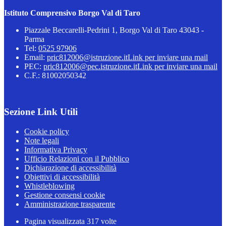
Istituto Comprensivo Borgo Val di Taro
Piazzale Beccarelli-Pedrini 1, Borgo Val di Taro 43043 -
Parma
Tel:
0525 97906
Email:
pric812006@istruzione.it
Link per inviare una mail
PEC:
pric812006@pec.istruzione.it
Link per inviare una mail
C.F.: 81002050342
Sezione Link Utili
Cookie policy
Note legali
Informativa Privacy
Ufficio Relazioni con il Pubblico
Dichiarazione di accessibilità
Obiettivi di accessibilità
Whistleblowing
Gestione consensi cookie
Amministrazione trasparente
Pagina visualizzata
317
volte