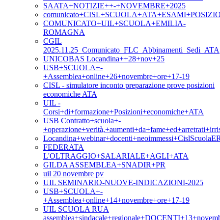
SAATA+NOTIZIE++-+NOVEMBRE+2025
comunicato+CISL+SCUOLA+ATA+ESAMI+POSIZ
COMUNICATO+UIL+SCUOLA+EMILIA-
ROMAGNA
CGIL
2025.11.25_Comunicato_FLC_Abbinamenti_Sedi_ATA
UNICOBAS Locandina++28+nov+25
USB+SCUOLA+-
+Assemblea+online+26+novembre+ore+17-19
CISL - simulatore inconto preparazione prove posizioni
economiche ATA
UIL -
Corsi+di+formazione+Posizioni+economiche+ATA
USB Contratto+scuola+-
+operazione+verità,+aumenti+da+fame+ed+arretrati+irris
Locandina+webinar+docenti+neoimmessi+CislScuolaE
FEDERATA
L'OLTRAGGIO+SALARIALE+AGLI+ATA
GILDA ASSEMBLEA+SNADIR+PR
uil 20 novembre pv
UIL SEMINARIO-NUOVE-INDICAZIONI-2025
USB+SCUOLA+-
+Assemblea+online+14+novembre+ore+17-19
UIL SCUOLA RUA
assemblea+sindacale+regionale+DOCENTI+13+novem