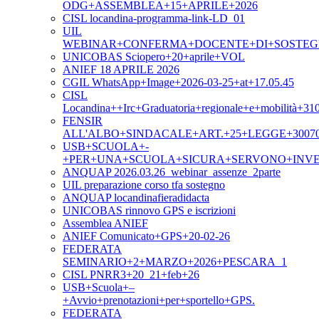
ODG+ASSEMBLEA+15+APRILE+2026
CISL locandina-programma-link-LD_01
UIL
WEBINAR+CONFERMA+DOCENTE+DI+SOSTEGNO
UNICOBAS Sciopero+20+aprile+VOL
ANIEF 18 APRILE 2026
CGIL WhatsApp+Image+2026-03-25+at+17.05.45
CISL
Locandina++Irc+Graduatoria+regionale+e+mobilità+31
FENSIR
ALL'ALBO+SINDACALE+ART.+25+LEGGE+3007
USB+SCUOLA+-
+PER+UNA+SCUOLA+SICURA+SERVONO+INVE
ANQUAP 2026.03.26_webinar_assenze_2parte
UIL preparazione corso tfa sostegno
ANQUAP locandinafieradidacta
UNICOBAS rinnovo GPS e iscrizioni
Assemblea ANIEF
ANIEF Comunicato+GPS+20-02-26
FEDERATA
SEMINARIO+2+MARZO+2026+PESCARA_1
CISL PNRR3+20_21+feb+26
USB+Scuola+–
+Avvio+prenotazioni+per+sportello+GPS.
FEDERATA