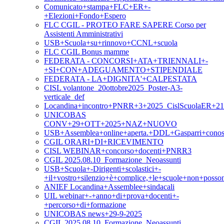
Comunicato+stampa+FLC+ER+-
+Elezioni+Fondo+Espero
FLC CGIL - PROTEO FARE SAPERE Corso per
Assistenti Amministrativi
USB+Scuola+su+rinnovo+CCNL+scuola
FLC CGIL Bonus mamme
FEDERATA - CONCORSI+ATA+TRIENNALI+-
+SI+CON+ADEGUAMENTO+STIPENDIALE
FEDERATA - LA+DIGNITA'+CALPESTATA
CISL volantone_20ottobre2025_Poster-A3-
verticale_def
Locandina+incontro+PNRR+3+2025_CislScuolaER+21
UNICOBAS
CONV+29+OTT+2025+NAZ+NUOVO
USB+Assemblea+online+aperta.+DDL+Gasparri+conosc
CGIL ORARI+DI+RICEVIMENTO
CISL WEBINAR+concorso+docenti+PNRR3
CGIL 2025.08.10_Formazione_Neoassunti
USB+Scuola+-Dirigenti+scolastici+-
+il+vostro+silenzio+è+complice,+le+scuole+non+posso
ANIEF Locandina+Assemblee+sindacali
UIL webinar+-+anno+di+prova+docenti+-
+percorso+di+formazione
UNICOBAS news+29-9-2025
CGIL 2025.08.10_Formazione_Neoassunti