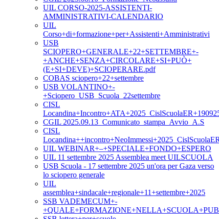
UIL CORSO-2025-ASSISTENTI-
AMMINISTRATIVI-CALENDARIO
UIL
Corso+di+formazione+per+Assistenti+Amministrativi
USB
SCIOPERO+GENERALE+22+SETTEMBRE+-
+ANCHE+SENZA+CIRCOLARE+SI+PUÒ+
(E+SI+DEVE)+SCIOPERARE.pdf
COBAS sciopero+22+settembre
USB VOLANTINO+-
+Sciopero_USB_Scuola_22settembre
CISL
Locandina+Incontro+ATA+2025_CislScuolaER+19092
CGIL 2025.09.13_Comunicato_stampa_Avvio_A.S
CISL
Locandina++incontro+NeoImmessi+2025_CislScuolaE
UIL WEBINAR+–+SPECIALE+FONDO+ESPERO
UIL 11 settembre 2025 Assemblea meet UILSCUOLA
USB Scuola - 17 settembre 2025 un'ora per Gaza verso
lo sciopero generale
UIL
assemblea+sindacale+regionale+11+settembre+2025
SSB VADEMECUM+-
+QUALE+FORMAZIONE+NELLA+SCUOLA+PUB
SSB lettera+per+scuole