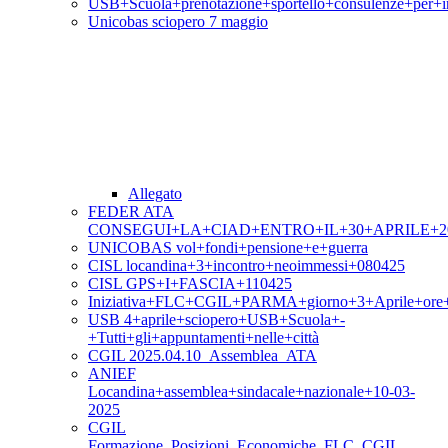
USB+Scuola+prenotazione+sportello+consulenze+per+i
Unicobas sciopero 7 maggio
Allegato
FEDER ATA
CONSEGUI+LA+CIAD+ENTRO+IL+30+APRILE+2
UNICOBAS vol+fondi+pensione+e+guerra
CISL locandina+3+incontro+neoimmessi+080425
CISL GPS+I+FASCIA+110425
Iniziativa+FLC+CGIL+PARMA+giorno+3+Aprile+ore
USB 4+aprile+sciopero+USB+Scuola+-
+Tutti+gli+appuntamenti+nelle+città
CGIL 2025.04.10_Assemblea_ATA
ANIEF
Locandina+assemblea+sindacale+nazionale+10-03-
2025
CGIL
Formazione_Posizioni_Economiche_FLC_CGIL